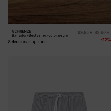
G2FIRENZE
El
El
69,95
€
89,90
€
Bañador»Bestseller»color negro
precio
precio
-22%
Seleccionar opciones
original
actual
era:
es:
89,90 €.
69,95 €.