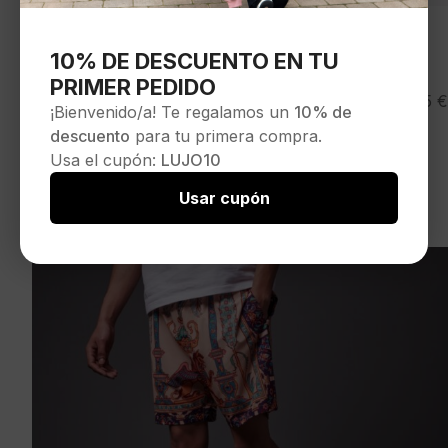
10% DE DESCUENTO EN TU
PRIMER PEDIDO
11 DEGREES Bañador » MICRO TAPED SWIM
39,95
€
¡Bienvenido/a! Te regalamos un
10% de
SHORTS » color azulon
descuento
para tu primera compra.
Seleccionar opciones
Usa el cupón:
LUJO10
Usar cupón