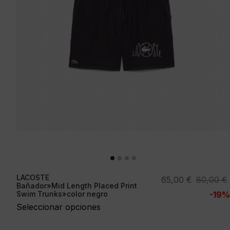
LACOSTE
El
El
65,00
€
80,00
€
Bañador»Mid Length Placed Print
precio
precio
Swim Trunks»color negro
-19%
original
actual
Seleccionar opciones
era:
es:
80,00 €.
65,00 €.