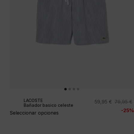
LACOSTE
El
El
59,95
€
79,95
€
Bañador basico celeste
precio
precio
-25%
Seleccionar opciones
original
actual
era:
es:
79,95 €.
59,95 €.