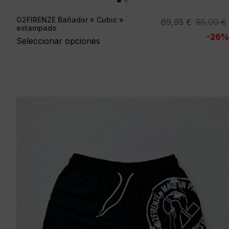
G2FIRENZE Bañador » Cubic »
El
El
69,95
€
95,00
€
estampado
precio
precio
-26%
Seleccionar opciones
original
actual
era:
es:
95,00 €.
69,95 €.