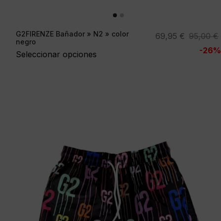
G2FIRENZE Bañador » N2 » color
El
El
69,95
€
95,00
€
negro
precio
precio
-26%
Seleccionar opciones
original
actual
era:
es:
95,00 €.
69,95 €.