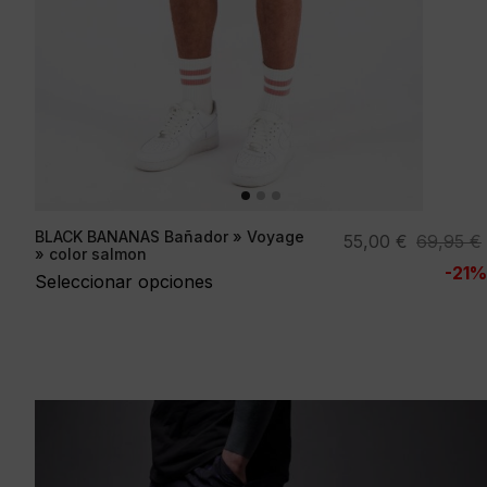
BLACK BANANAS Bañador » Voyage
El
El
55,00
€
69,95
€
» color salmon
precio
precio
-21%
Seleccionar opciones
original
actual
era:
es:
69,95 €.
55,00 €.