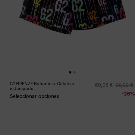
G2FIRENZE Bañador » Colato »
El
El
69,95
€
95,00
€
estampado
precio
precio
-26%
Seleccionar opciones
original
actual
era:
es:
95,00 €.
69,95 €.