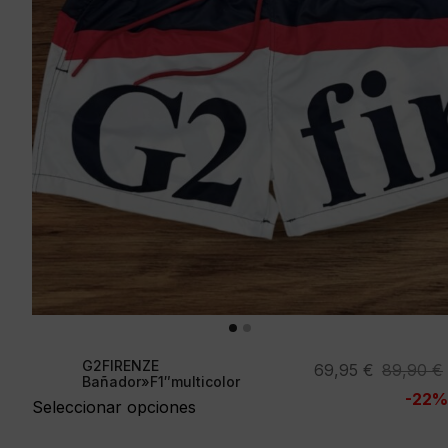
G2FIRENZE
El
El
69,95
€
89,90
€
Bañador»F1″multicolor
precio
precio
-22%
Seleccionar opciones
original
actual
era:
es: