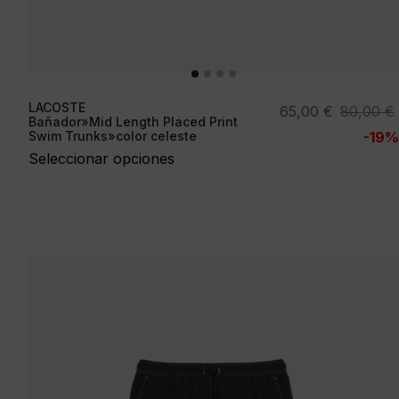
LACOSTE
El
El
65,00
€
80,00
€
Bañador»Mid Length Placed Print
precio
precio
Swim Trunks»color celeste
-19%
original
actual
Seleccionar opciones
era:
es:
80,00 €.
65,00 €.