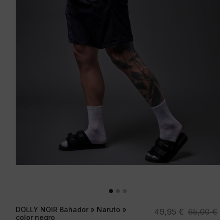
DOLLY NOIR Bañador » Naruto »
El
El
49,95
€
65,00
€
color negro