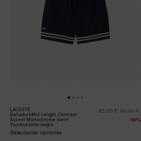
LACOSTE
El
El
65,00
€
80,00
€
Bañador»Mid Length Contrast
precio
precio
Accent Monochrome Swim
-19%
Trunks»color negro
original
actual
Seleccionar opciones
era:
es:
80,00 €.
65,00 €.