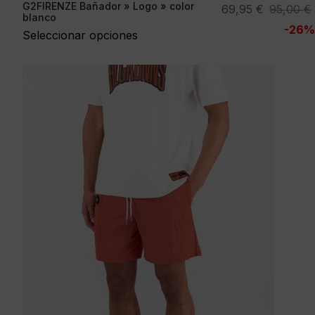
G2FIRENZE Bañador » Logo » color
El
El
69,95
€
95,00
€
blanco
precio
precio
-26%
Seleccionar opciones
original
actual
era:
es:
95,00 €.
69,95 €.