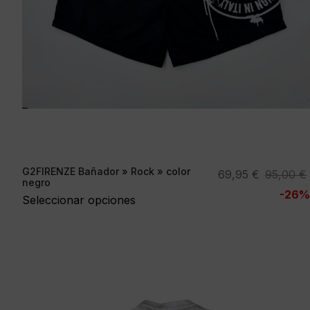
G2FIRENZE Bañador » Rock » color
El
El
69,95
€
95,00
€
negro
precio
precio
-26%
Seleccionar opciones
original
actual
era:
es:
95,00 €.
69,95 €.