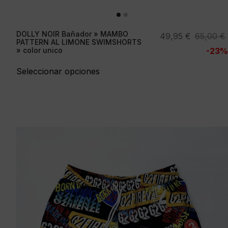
DOLLY NOIR Bañador » MAMBO
El
El
49,95
€
65,00
€
PATTERN AL LIMONE SWIMSHORTS
precio
precio
» color unico
-23%
original
actual
Seleccionar opciones
era:
es:
65,00 €.
49,95 €.