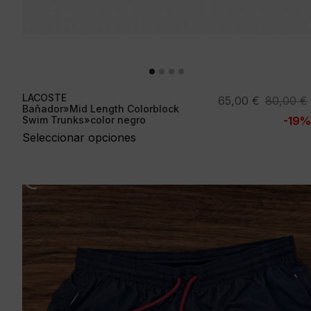
LACOSTE
El
El
65,00
€
80,00
€
Bañador»Mid Length Colorblock
precio
precio
Swim Trunks»color negro
-19%
original
actual
Seleccionar opciones
era:
es:
80,00 €.
65,00 €.