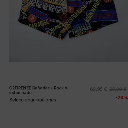
G2FIRENZE Bañador » Rock »
El
El
69,95
€
95,00
€
estampado
precio
precio
-26%
Seleccionar opciones
original
actual
era:
es:
95,00 €.
69,95 €.