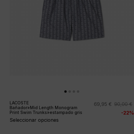
LACOSTE
El
El
69,95
€
90,00
€
Bañador»Mid Length Monogram
precio
precio
Print Swim Trunks»estampado gris
-22%
original
actual
Seleccionar opciones
era:
es:
90,00 €.
69,95 €.