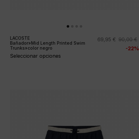
LACOSTE
El
El
69,95
€
90,00
€
Bañador»Mid Length Printed Swim
precio
precio
Trunks»color negro
-22%
original
actual
Seleccionar opciones
era:
es:
90,00 €.
69,95 €.