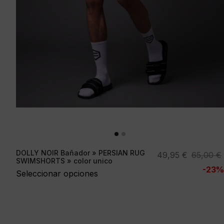
DOLLY NOIR Bañador » PERSIAN RUG
El
El
49,95
€
65,00
€
SWIMSHORTS » color unico
precio
precio
-23%
Seleccionar opciones
original
actual
era:
es:
65,00 €.
49,95 €.