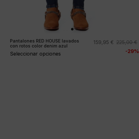
Pantalones RED HOUSE lavados
El
El
159,95
€
225,00
€
con rotos color denim azul
precio
precio
-29%
Seleccionar opciones
original
actual
era:
es:
225,00 €.
159,95 €.