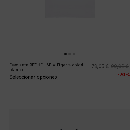
Camiseta REDHOUSE » Tiger » colorl
El
El
79,95
€
99,95
€
blanco
precio
precio
-20%
Seleccionar opciones
original
actual
era:
es:
99,95 €.
79,95 €.