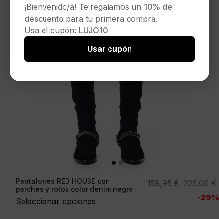
¡Bienvenido/a! Te regalamos un
10% de
descuento
para tu primera compra.
Usa el cupón:
LUJO10
Usar cupón
Pantalones RED HOUSE con
El
El
159,95
€
225,00
€
parches y rotos color denim negro
precio
precio
-29%
Seleccionar opciones
original
actual
era:
es: