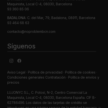
Maquinista, Local C-4, 08030, Barcelona
93 360 85 06
BADALONA:
C. del Mar, 79, Badalona, 08911, Barcelona
93 464 68 63
contacto@noproblembcn.com
Síguenos
Aviso Legal
·
Política de privacidad
·
Política de cookies ·
Condiciones generales Contratación ·
Política de envíos y
precios
LUJONYC S.L., C. Potosí, N-2, Centro Comercial La
Maquinista, Local C-4, 08030, Barcelona España. CIF B-
62786496. Los datos de las tarjetas de crédito se
introducen en una página segura de la entidad bancaria, y