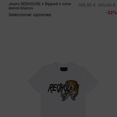
Jeans REDHOUSE » Ripped » color
El
El
199,95
€
255,00
€
denim blanco
precio
precio
-22%
Seleccionar opciones
original
actual
era:
es:
255,00 €.
199,95 €.