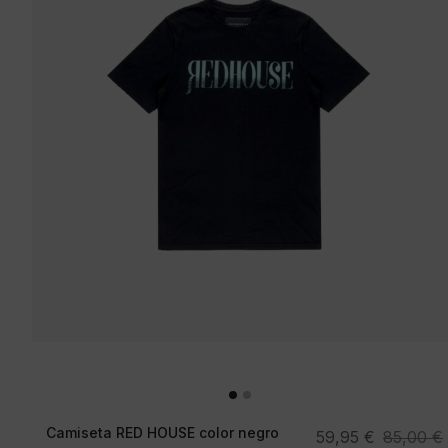
Camiseta RED HOUSE color negro
El
El
59,95
€
85,00
€