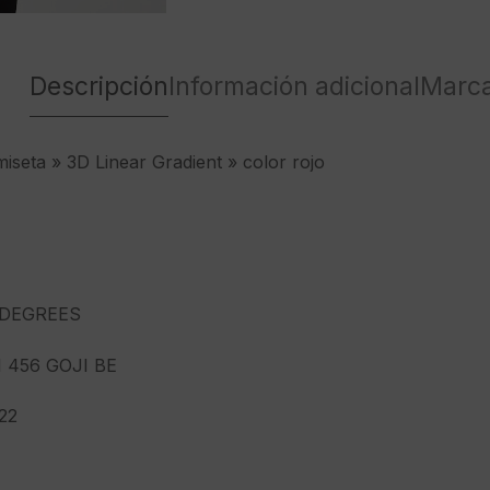
Descripción
Información adicional
Marc
seta » 3D Linear Gradient » color rojo
DEGREES
1 456 GOJI BE
22