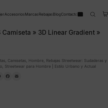
jer
Accesorios
Marcas
Rebajas
Blog
Contacto
 Camiseta » 3D Linear Gradient »
tas
,
Camisetas
,
Hombre
,
Rebajas Streetwear: Sudaderas y
o
,
Streetwear para Hombre | Estilo Urbano y Actual