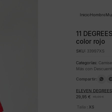
Inicio
Hombre
Mu
11 DEGREES
color rojo
SKU:
33997XS
Categorías:
Camise
Más con Descuent
Compartir:
ELEVEN DEGREES
29,95
€
45,00
€
El
El
precio
precio
: XS
Talla
original
actual