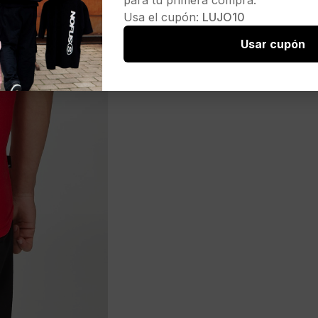
para tu primera compra.
Usa el cupón:
LUJO10
Usar cupón