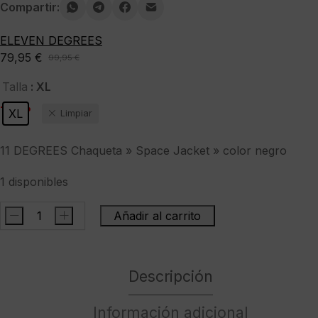
Compartir:
ELEVEN DEGREES
79,95
€
99,95
€
El
El
precio
precio
: XL
Talla
original
actual
-20%
XL
Limpiar
era:
es:
99,95 €.
79,95 €.
11 DEGREES Chaqueta » Space Jacket » color negro
1 disponibles
-
+
Añadir al carrito
11
DEGREES
Chaqueta
Descripción
"
Space
Jacket
Información adicional