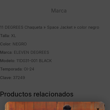
"
color
Marca
negro
cantidad
11 DEGREES Chaqueta » Space Jacket » color negro
Talla:
XL
Color:
NEGRO
Marca:
ELEVEN DEGREES
Modelo:
11D031-001 BLACK
Temporada:
OI-24
Clave:
37249
Productos relacionados
×