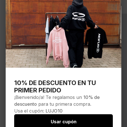
10% DE DESCUENTO EN TU
PRIMER PEDIDO
¡Bienvenido/a! Te regalamos un
10% de
descuento
para tu primera compra.
Usa el cupón:
LUJO10
Usar cupón