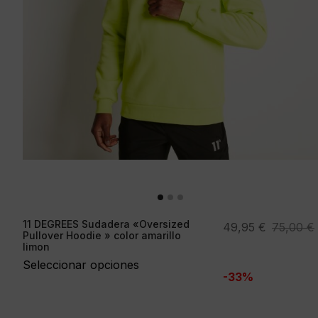
11 DEGREES Sudadera «Oversized
El
El
49,95
€
75,00
€
Pullover Hoodie » color amarillo
precio
precio
limon
original
actual
Seleccionar opciones
-33%
era:
es:
75,00 €.
49,95 €.