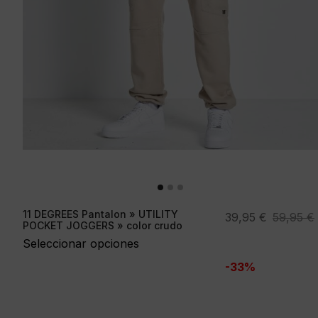
11 DEGREES Pantalon » UTILITY
El
El
39,95
€
59,95
€
POCKET JOGGERS » color crudo
precio
precio
Seleccionar opciones
original
actual
-33%
era:
es:
59,95 €.
39,95 €.