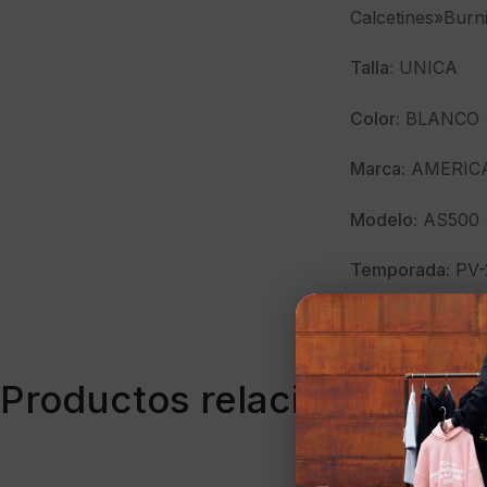
Calcetines»Burn
Talla:
UNICA
Color:
BLANCO
Marca:
AMERIC
Modelo:
AS500
Temporada:
PV-
Clave:
40904
Productos relacionados