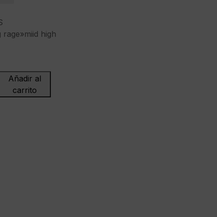
S
 rage»miid high
Añadir al
carrito
"Burning