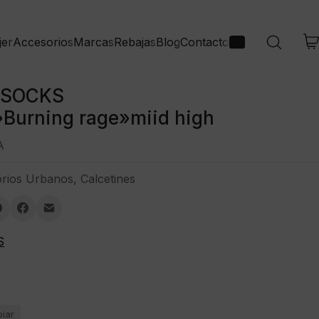
jer
Accesorios
Marcas
Rebajas
Blog
Contacto
 SOCKS
»Burning rage»miid high
A
rios Urbanos
,
Calcetines
S
piar