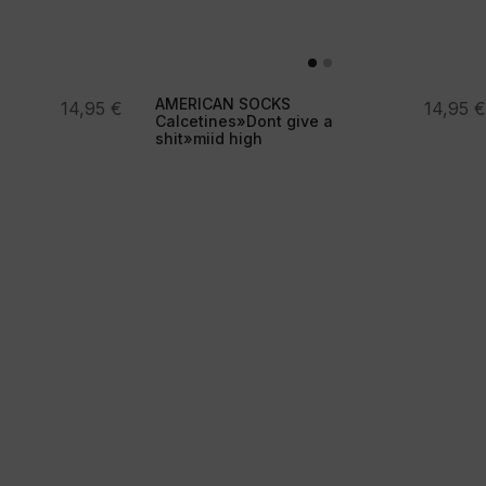
AMERICAN SOCKS
14,95
€
14,95
€
Calcetines»Dont give a
shit»miid high