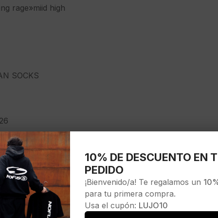
ing rage»miid high
AN SOCKS
26
10% DE DESCUENTO EN T
PEDIDO
¡Bienvenido/a! Te regalamos un
10%
para tu primera compra.
Usa el cupón:
LUJO10