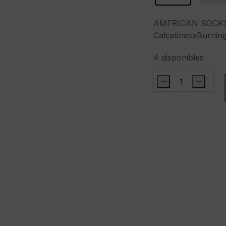
AMERICAN SOCK
Calcetines»Burning
4 disponibles
-
+
AMERICAN
SOCKSCalcetines
rage"miid
high
cantidad