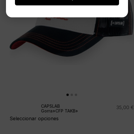
CAPSLAB
35,00
€
Gorra»CFP TAKB»
Seleccionar opciones