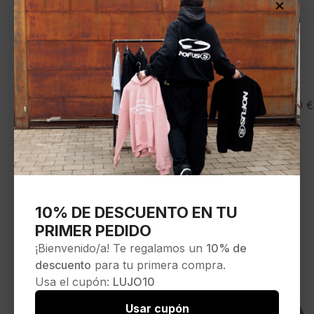
×
CAPSLAB
35,00
€
Gorra»LCK3 JOE»
Seleccionar opciones
10% DE DESCUENTO EN TU
PRIMER PEDIDO
¡Bienvenido/a! Te regalamos un
10% de
descuento
para tu primera compra.
Usa el cupón:
LUJO10
Usar cupón