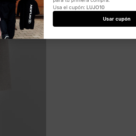
para tu primera compra.
Usa el cupón:
LUJO10
Usar cupón