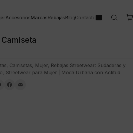
jer
Accesorios
Marcas
Rebajas
Blog
Contacto
Camiseta
tas
,
Camisetas
,
Mujer
,
Rebajas Streetwear: Sudaderas y
o
,
Streetwear para Mujer | Moda Urbana con Actitud