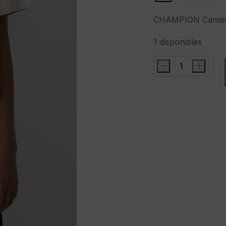
39,90 €.
29,95 €.
CHAMPION Camis
1 disponibles
-
+
CHAMPION
Camiseta
cantidad