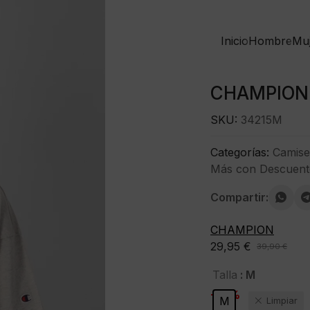
Inicio
Hombre
Mu
CHAMPION 
SKU:
34215M
Categorías:
Camise
Más con Descuent
Compartir:
CHAMPION
29,95
€
39,90
€
El
El
precio
precio
: M
Talla
original
actual
-25%
M
Limpiar
era:
es: