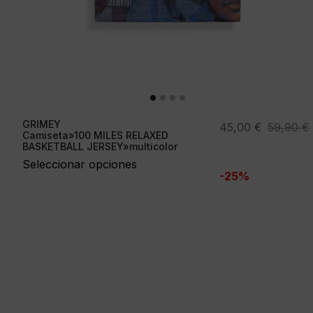
GRIMEY
El
El
45,00
€
59,90
€
Camiseta»100 MILES RELAXED
precio
precio
BASKETBALL JERSEY»multicolor
original
actual
Seleccionar opciones
-25%
era:
es:
59,90 €.
45,00 €.