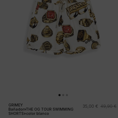
GRIMEY
El
El
35,00
€
49,90
€
Bañador»THE OG TOUR SWIMMING
precio
precio
SHORTS»color blanco