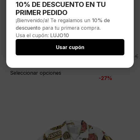
10% DE DESCUENTO EN TU
PRIMER PEDIDO
¡Bienvenido/a! Te regalamos un
10% de
descuento
para tu primera compra.
Usa el cupón:
LUJO10
Usar cupón
GRIMEY
El
El
55,00
€
74,90
€
Camiseta»MACHETAZOS BOXY
precio
precio
SOCCER JERSEY»color rojo
original
actual
Seleccionar opciones
-27%
era:
es:
74,90 €.
55,00 €.