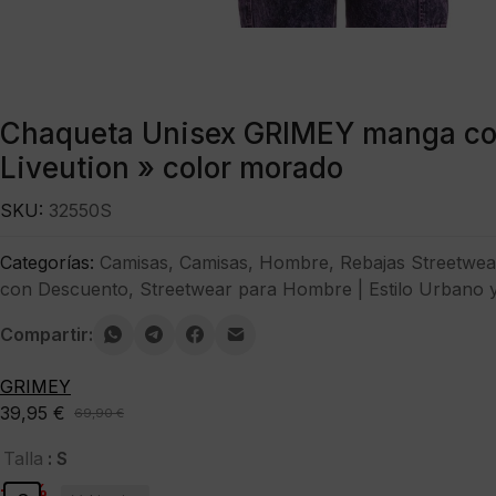
Chaqueta Unisex GRIMEY manga co
Liveution » color morado
SKU:
32550S
Categorías:
Camisas
,
Camisas
,
Hombre
,
Rebajas Streetwea
con Descuento
,
Streetwear para Hombre | Estilo Urbano 
Compartir:
GRIMEY
39,95
€
69,90
€
El
El
precio
precio
: S
Talla
original
actual
-43%