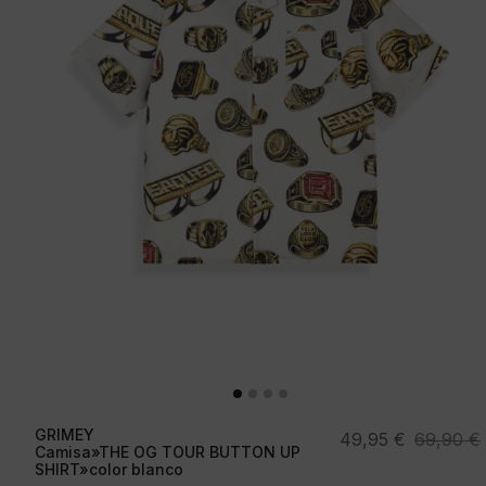
GRIMEY
El
El
49,95
€
69,90
€
Camisa»THE OG TOUR BUTTON UP
precio
precio
SHIRT»color blanco