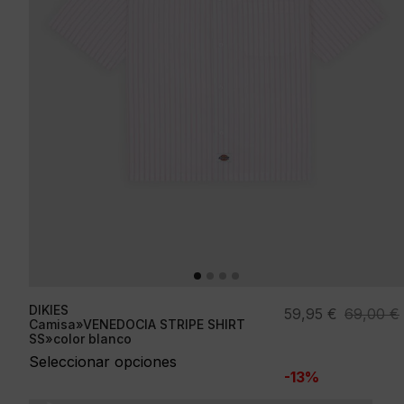
DIKIES
El
El
59,95
€
69,00
€
Camisa»VENEDOCIA STRIPE SHIRT
precio
precio
SS»color blanco
original
actual
Seleccionar opciones
-13%
era:
es:
69,00 €.
59,95 €.