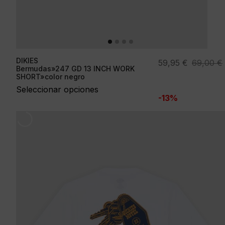
DIKIES
El
El
59,95
€
69,00
€
Bermudas»247 GD 13 INCH WORK
precio
precio
SHORT»color negro
original
actual
Seleccionar opciones
-13%
era:
es:
69,00 €.
59,95 €.