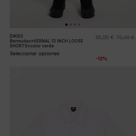
DIKIES
El
El
65,00
€
75,00
€
Bermudas»VERNAL 13 INCH LOOSE
precio
precio
SHORTS»color verde
original
actual
Seleccionar opciones
-13%
era:
es:
75,00 €.
65,00 €.