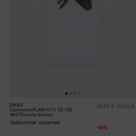
DIKIES
El
El
29,95
€
35,00
€
Camiseta»PLAIN CITY SS TEE
precio
precio
WHITE»color blanco
original
actual
Seleccionar opciones
-14%
era:
es:
35,00 €.
29,95 €.