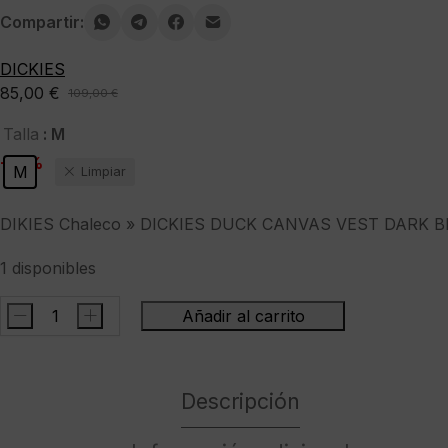
Compartir:
DICKIES
85,00
€
109,00
€
El
El
precio
precio
: M
Talla
original
actual
-22%
M
Limpiar
era:
es:
109,00 €.
85,00 €.
DIKIES Chaleco » DICKIES DUCK CANVAS VEST DARK 
1 disponibles
-
+
Añadir al carrito
DIKIES
Chaleco
"
Descripción
DICKIES
DUCK
CANVAS