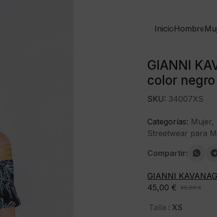
Inicio
Hombre
Mu
GIANNI KAV
color negro
SKU:
34007XS
Categorías:
Mujer
,
Streetwear para M
Compartir:
GIANNI KAVANA
45,00
€
55,00
€
El
El
precio
precio
: XS
Talla
original
actual