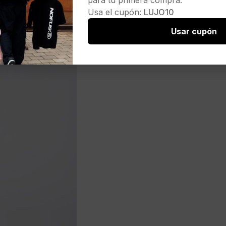
para tu primera compra.
Usa el cupón:
LUJO10
Usar cupón