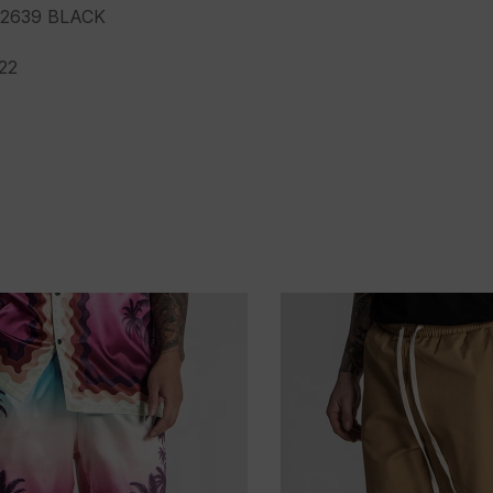
639 BLACK
22