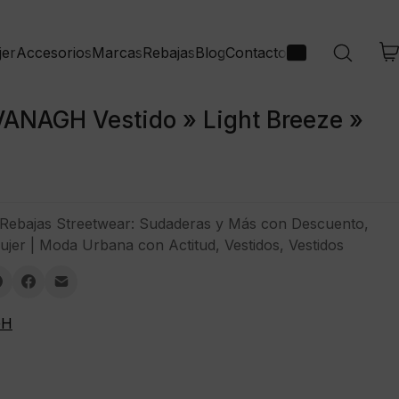
jer
Accesorios
Marcas
Rebajas
Blog
Contacto
ANAGH Vestido » Light Breeze »
Rebajas Streetwear: Sudaderas y Más con Descuento
,
ujer | Moda Urbana con Actitud
,
Vestidos
,
Vestidos
GH