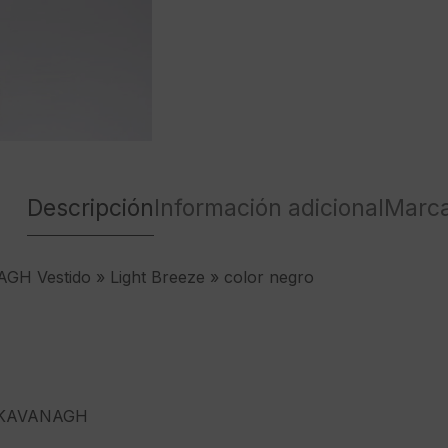
Descripción
Información adicional
Marc
H Vestido » Light Breeze » color negro
 KAVANAGH