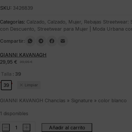
SKU:
3426839
Categorías:
Calzado
,
Calzado
,
Mujer
,
Rebajas Streetwear:
con Descuento
,
Streetwear para Mujer | Moda Urbana con
Compartir:
GIANNI KAVANAGH
29,95
€
39,95
€
El
El
precio
precio
: 39
Talla
original
actual
-25%
39
Limpiar
era:
es:
39,95 €.
29,95 €.
GIANNI KAVANGH Chanclas » Signature » color blanco
1 disponibles
-
+
Añadir al carrito
GIANNI