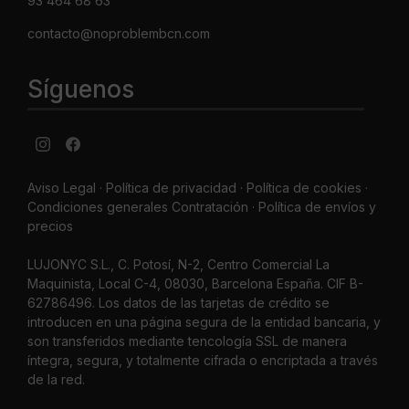
93 464 68 63
contacto@noproblembcn.com
Síguenos
Aviso Legal
·
Política de privacidad
·
Política de cookies ·
Condiciones generales Contratación ·
Política de envíos y
precios
LUJONYC S.L., C. Potosí, N-2, Centro Comercial La
Maquinista, Local C-4, 08030, Barcelona España. CIF B-
62786496. Los datos de las tarjetas de crédito se
introducen en una página segura de la entidad bancaria, y
son transferidos mediante tencología SSL de manera
íntegra, segura, y totalmente cifrada o encriptada a través
de la red.