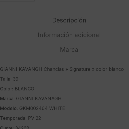
KAVANGH
Chanclas
Descripción
"
Signature
"
Información adicional
color
blanco
Marca
cantidad
GIANNI KAVANGH Chanclas » Signature » color blanco
Talla:
39
Color:
BLANCO
Marca:
GIANNI KAVANAGH
Modelo:
GKM002464 WHITE
Temporada:
PV-22
Clave:
34268