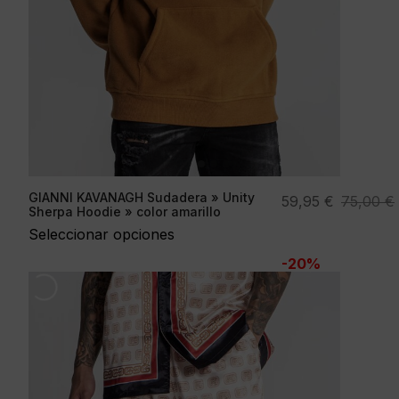
GIANNI KAVANAGH Sudadera » Unity
El
El
59,95
€
75,00
€
Sherpa Hoodie » color amarillo
precio
precio
Seleccionar opciones
original
actual
-20%
era:
es:
75,00 €.
59,95 €.