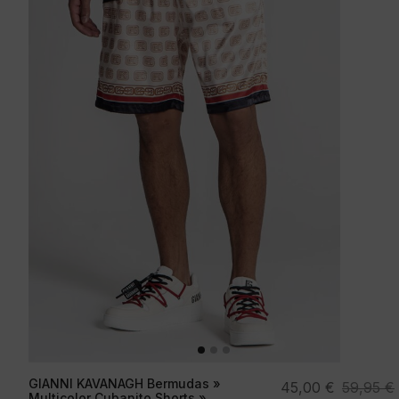
GIANNI KAVANAGH Bermudas »
El
El
45,00
€
59,95
€
Multicolor Cubanito Shorts »