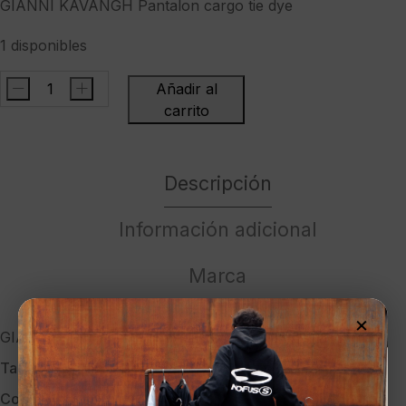
GIANNI KAVANGH Pantalon cargo tie dye
1 disponibles
-
+
Añadir al
GIANNI
carrito
KAVANGH
Pantalon
cargo
Descripción
tie
dye
Información adicional
cantidad
Marca
×
GIANNI KAVANGH Pantalon cargo tie dye
Talla:
XS
Color:
UNICO