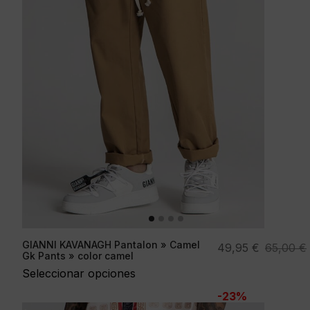
GIANNI KAVANAGH Pantalon » Camel
El
El
49,95
€
65,00
€
Gk Pants » color camel
precio
precio
Seleccionar opciones
original
actual
-23%
era:
es: