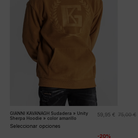
GIANNI KAVANAGH Sudadera » Unity
El
El
59,95
€
75,00
€
Sherpa Hoodie » color amarillo
precio
precio
Seleccionar opciones
original
actual
-20%
era:
es: