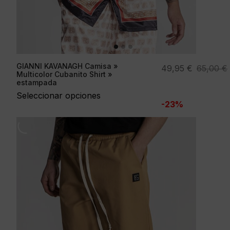
GIANNI KAVANAGH Camisa »
El
El
49,95
€
65,00
€
Multicolor Cubanito Shirt »
precio
precio
estampada
original
actual
Seleccionar opciones
-23%
era:
es:
65,00 €.
49,95 €.