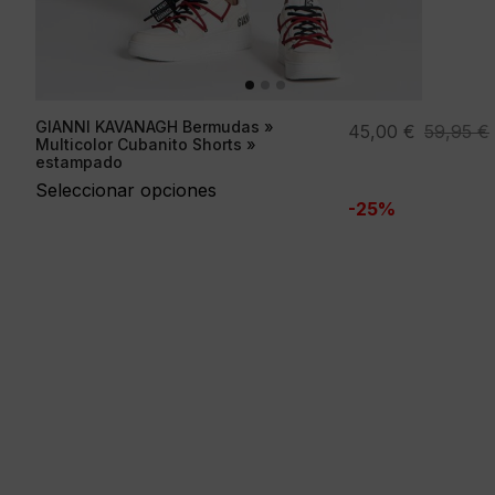
GIANNI KAVANAGH Bermudas »
El
El
45,00
€
59,95
€
Multicolor Cubanito Shorts »
precio
precio
estampado
original
actual
Seleccionar opciones
-25%
era:
es:
59,95 €.
45,00 €.