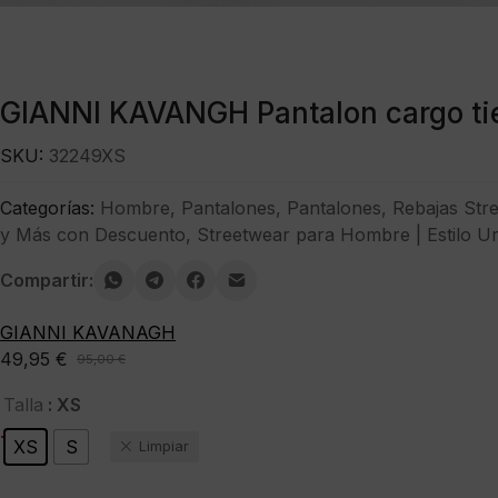
GIANNI KAVANGH Pantalon cargo ti
SKU:
32249XS
Categorías:
Hombre
,
Pantalones
,
Pantalones
,
Rebajas Str
y Más con Descuento
,
Streetwear para Hombre | Estilo U
Compartir:
GIANNI KAVANAGH
49,95
€
95,00
€
El
El
precio
precio
: XS
Talla
original
actual
-47%
XS
S
Limpiar
era:
es:
95,00 €.
49,95 €.