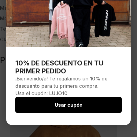
Marca:
GIANNI KAVANAGH
Modelo:
GKM000917 MULTI
Temporada:
OI-20
Clave:
32249
Productos relacionados
10% DE DESCUENTO EN TU
PRIMER PEDIDO
¡Bienvenido/a! Te regalamos un
10% de
descuento
para tu primera compra.
Usa el cupón:
LUJO10
Usar cupón