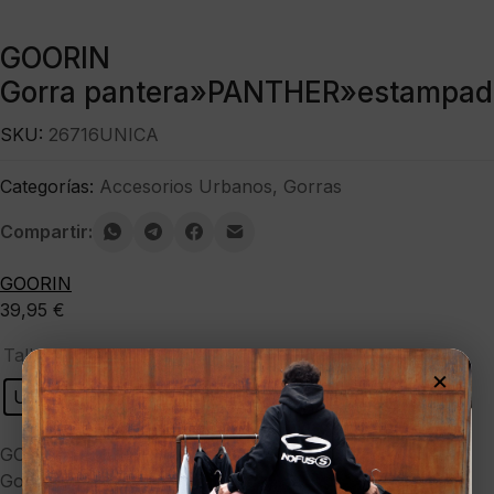
GOORIN
Gorra pantera»PANTHER»estampad
SKU:
26716UNICA
Categorías:
Accesorios Urbanos
,
Gorras
Compartir:
GOORIN
39,95
€
: UNICA
Talla
×
UNICA
Limpiar
GOORIN
Gorra pantera»PANTHER»estampado hojas