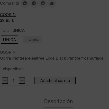
Compartir:
GOORIN
39,95
€
: UNICA
Talla
UNICA
Limpiar
GOORIN
Gorra Pantera»Realtree Edge Black Panther»camuflage
1 disponibles
-
+
Añadir al carrito
GOORINGorra
Pantera"Realtree
Edge
Descripción
Black
Panther"camuflage