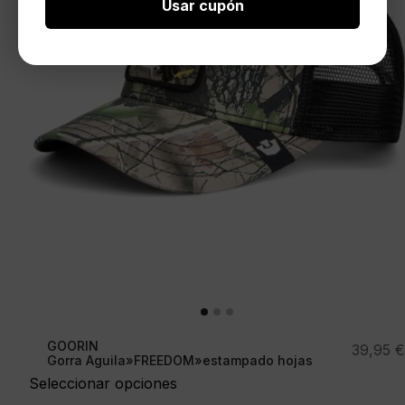
Usar cupón
GOORIN
39,95
€
Gorra Aguila»FREEDOM»estampado hojas
Seleccionar opciones