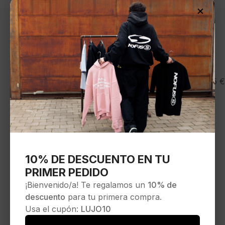
×
GOORIN
39,95
€
Gorra»Strength Panther Trucker»color negro-
blanco
Seleccionar opciones
10% DE DESCUENTO EN TU
PRIMER PEDIDO
¡Bienvenido/a! Te regalamos un
10% de
descuento
para tu primera compra.
Usa el cupón:
LUJO10