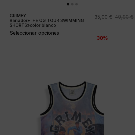
GRIMEY
El
El
35,00
€
49,90
€
Bañador»THE OG TOUR SWIMMING
precio
precio
SHORTS»color blanco
original
actual
Seleccionar opciones
-30%
era:
es:
49,90 €.
35,00 €.