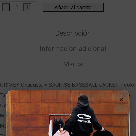
-
+
Añadir al carrito
GRIMEY
Chaqueta
"
Descripción
SAOIRSE
BASEBALL
JACKET
Información adicional
"
color
Marca
negro
cantidad
GRIMEY Chaqueta » SAOIRSE BASEBALL JACKET » color
Talla:
S
×
Color:
NEGRO
Marca:
GRIMEY
Modelo:
GBJK177 BLACK