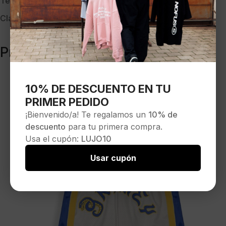
Temporada:
OI-24
Clave:
38697
Productos relacionados
10% DE DESCUENTO EN TU
PRIMER PEDIDO
¡Bienvenido/a! Te regalamos un
10% de
descuento
para tu primera compra.
Usa el cupón:
LUJO10
Usar cupón