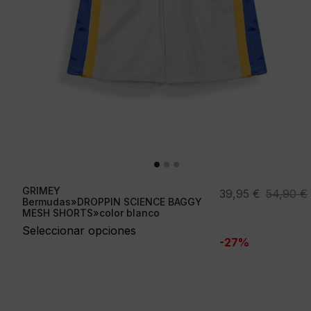
GRIMEY
El
El
39,95
€
54,90
€
Bermudas»DROPPIN SCIENCE BAGGY
precio
precio
MESH SHORTS»color blanco
original
actual
Seleccionar opciones
-27%
era:
es:
54,90 €.
39,95 €.