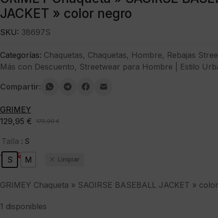
JACKET » color negro
SKU:
38697S
Categorías:
Chaquetas
,
Chaquetas
,
Hombre
,
Rebajas Stre
Más con Descuento
,
Streetwear para Hombre | Estilo Urb
Compartir:
GRIMEY
129,95
€
179,90
€
El
El
precio
precio
: S
Talla
original
actual
-28%
S
M
Limpiar
era:
es:
179,90 €.
129,95 €.
GRIMEY Chaqueta » SAOIRSE BASEBALL JACKET » color
1 disponibles