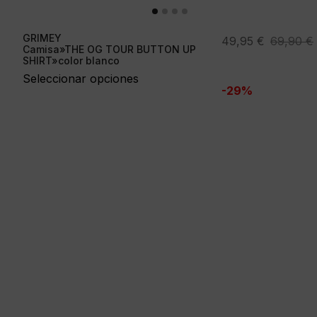
GRIMEY
El
El
49,95
€
69,90
€
Camisa»THE OG TOUR BUTTON UP
precio
precio
SHIRT»color blanco
original
actual
Seleccionar opciones
-29%
era:
es:
69,90 €.
49,95 €.