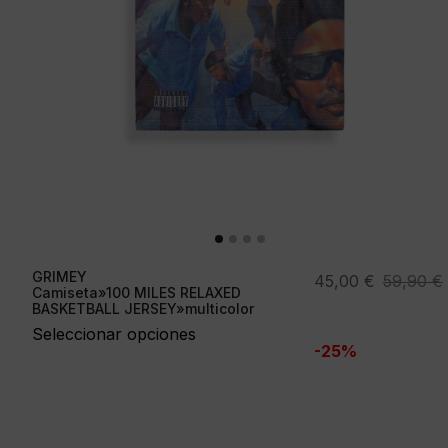
GRIMEY
El
El
45,00
€
59,90
€
Camiseta»100 MILES RELAXED
precio
precio
BASKETBALL JERSEY»multicolor
original
actual
Seleccionar opciones
-25%
era:
es:
59,90 €.
45,00 €.