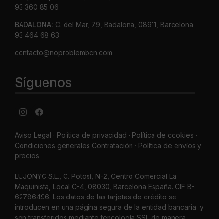
93 360 85 06
BADALONA:
C. del Mar, 79, Badalona, 08911, Barcelona
93 464 68 63
contacto@noproblembcn.com
Síguenos
Aviso Legal
·
Política de privacidad
·
Política de cookies ·
Condiciones generales Contratación ·
Política de envíos y
precios
LUJONYC S.L., C. Potosí, N-2, Centro Comercial La
Maquinista, Local C-4, 08030, Barcelona España. CIF B-
62786496. Los datos de las tarjetas de crédito se
introducen en una página segura de la entidad bancaria, y
son transferidos mediante tencología SSL de manera