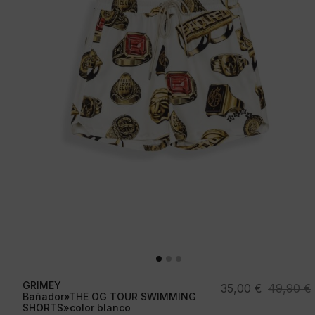
GRIMEY
El
El
35,00
€
49,90
€
Bañador»THE OG TOUR SWIMMING
precio
precio
SHORTS»color blanco