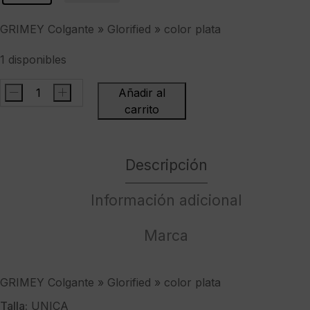
GRIMEY Colgante » Glorified » color plata
1 disponibles
-
+
Añadir al
GRIMEY
carrito
Colgante
"
Glorified
Descripción
"
color
Información adicional
plata
cantidad
Marca
GRIMEY Colgante » Glorified » color plata
Talla:
UNICA