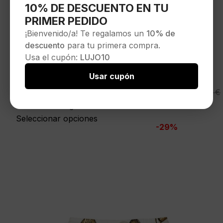
10% DE DESCUENTO EN TU
PRIMER PEDIDO
¡Bienvenido/a! Te regalamos un
10% de
descuento
para tu primera compra.
Usa el cupón:
LUJO10
Usar cupón
GRIMEY
El
El
49,95
€
69,90
€
Camisa»THE OG TOUR BUTTON UP
precio
precio
SHIRT»color negro
original
actual
Seleccionar opciones
-29%
era:
es:
69,90 €.
49,95 €.