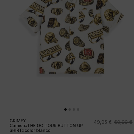
GRIMEY
El
El
49,95
€
69,90
€
Camisa»THE OG TOUR BUTTON UP
precio
precio
SHIRT»color blanco