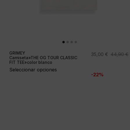
GRIMEY
El
El
35,00
€
44,90
€
Camiseta»THE OG TOUR CLASSIC
precio
precio
FIT TEE»color blanco
original
actual
Seleccionar opciones
-22%
era:
es:
44,90 €.
35,00 €.