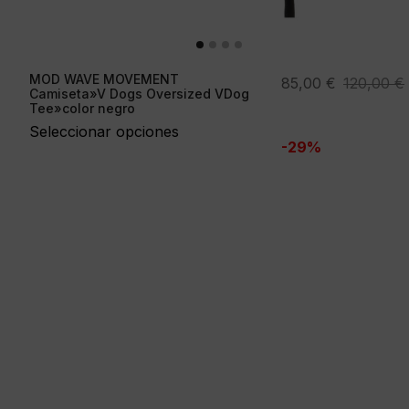
MOD WAVE MOVEMENT
El
El
85,00
€
120,00
€
Camiseta»V Dogs Oversized VDog
precio
precio
Tee»color negro
original
actual
Seleccionar opciones
-29%
era:
es:
120,00 €.
85,00 €.