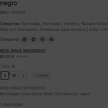
negro
SKU:
40430S
Categorías:
Bermudas
,
Bermudas
,
Hombre
,
Rebajas Stree
Más con Descuento
,
Streetwear para Hombre | Estilo Urb
Compartir:
MOD WAVE MOVEMENT
85,00
€
120,00
€
El
El
precio
precio
: S
Talla
original
actual
-29%
S
M
L
Limpiar
era:
es:
120,00 €.
85,00 €.
MOD WAVE MOVEMENT
Bermudas» Colorblock Swim Shorts»color negro
1 disponibles