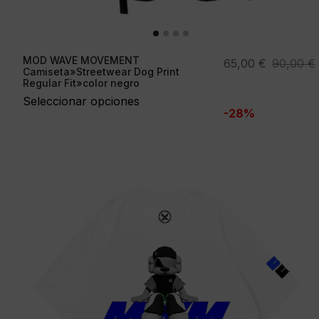
MOD WAVE MOVEMENT
El
El
65,00
€
90,00
€
Camiseta»Streetwear Dog Print
precio
precio
Regular Fit»color negro
original
actual
Seleccionar opciones
-28%
era:
es:
90,00 €.
65,00 €.