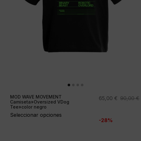
MOD WAVE MOVEMENT
El
El
65,00
€
90,00
€
Camiseta»Oversized VDog
precio
precio
Tee»color negro
original
actual
Seleccionar opciones
-28%
era:
es:
90,00 €.
65,00 €.