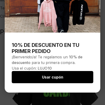
Modelo:
MW092040471 BLK-WHT
Temporada:
PV-26
Clave:
40430
Productos relacionados
10% DE DESCUENTO EN TU
PRIMER PEDIDO
¡Bienvenido/a! Te regalamos un
10% de
descuento
para tu primera compra.
Usa el cupón:
LUJO10
Usar cupón