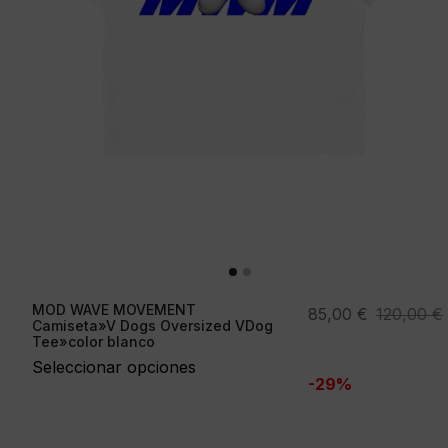
MOD WAVE MOVEMENT
El
El
85,00
€
120,00
€
Camiseta»V Dogs Oversized VDog
precio
precio
Tee»color blanco
original
actual
Seleccionar opciones
-29%
era:
es:
120,00 €.
85,00 €.