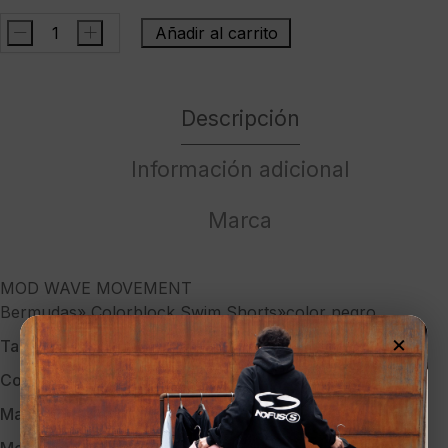
-
+
Añadir al carrito
MOD
WAVE
MOVEMENTBermudas"
Descripción
Colorblock
Swim
Shorts"color
Información adicional
negro
cantidad
Marca
MOD WAVE MOVEMENT
Bermudas» Colorblock Swim Shorts»color negro
×
Talla:
S
Color:
NEGRO
Marca:
MOD WAVE MOVEMENT