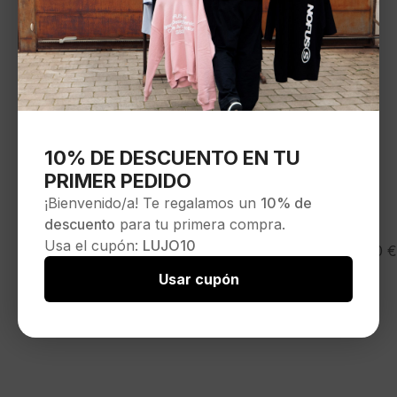
10% DE DESCUENTO EN TU
PRIMER PEDIDO
¡Bienvenido/a! Te regalamos un
10% de
descuento
para tu primera compra.
Usa el cupón:
LUJO10
NEW ERA
35,00
€
Gorra»WORDMARK SUEDE EFRAME
NEYYAN»color crudo
Usar cupón
Seleccionar opciones