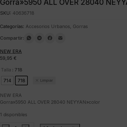
Gorra»5950 ALL OVER 28040 NEYY
SKU:
40636718
Categorías:
Accesorios Urbanos
,
Gorras
Compartir:
NEW ERA
59,95
€
: 718
Talla
714
718
Limpiar
NEW ERA
Gorra»5950 ALL OVER 28040 NEYYAN»color
1 disponibles