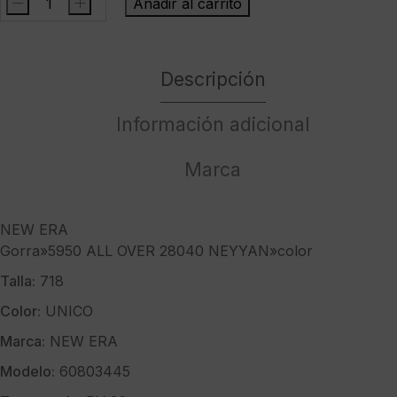
-
+
Añadir al carrito
NEW
ERAGorra"5950
ALL
Descripción
OVER
28040
NEYYAN"color
Información adicional
cantidad
Marca
NEW ERA
Gorra»5950 ALL OVER 28040 NEYYAN»color
Talla:
718
Color:
UNICO
Marca:
NEW ERA
Modelo:
60803445