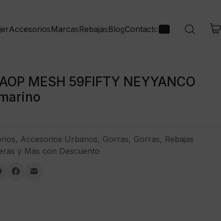
jer
Accesorios
Marcas
Rebajas
Blog
Contacto
 AOP MESH 59FIFTY NEYYANCO
marino
rios
,
Accesorios Urbanos
,
Gorras
,
Gorras
,
Rebajas
eras y Más con Descuento