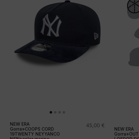
NEW ERA
45,00
€
Gorra»COOPS CORD
NEW ERA
19TWENTY NEYYANCO
Gorra»OUT
NSN»color marino
LOSDOD DGR