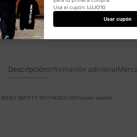
para tu primera compra.
Usa el cupón:
LUJO10
Usar cupón
Descripción
Información adicional
Marc
 MESH 59FIFTY NEYYANCO NVY»color marino