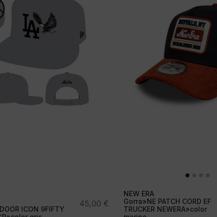
NEW ERA
Gorra»NE PATCH CORD EF
45,00
€
DOOR ICON 9FIFTY
TRUCKER NEWERA»color
»color gris
marino