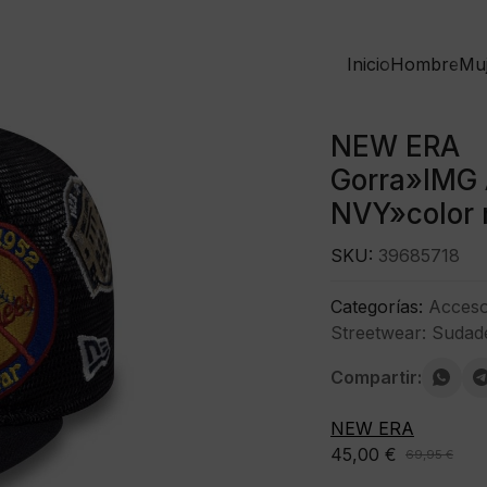
Inicio
Hombre
Mu
NEW ERA
Gorra»IMG
NVY»color 
SKU:
39685718
Categorías:
Acceso
Streetwear: Sudad
Compartir:
NEW ERA
45,00
€
69,95
€
El
El