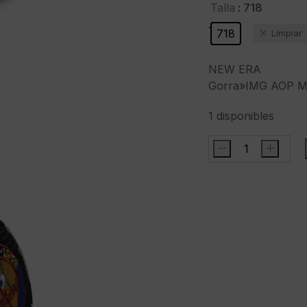
precio
precio
: 718
Talla
original
actual
-36%
718
Limpiar
era:
es:
69,95 €.
45,00 €.
NEW ERA
Gorra»IMG AOP M
1 disponibles
-
+
NEW
ERAGorra"IMG
AOP
MESH
59FIFTY
NEYYANCO
NVY"color
marino
cantidad