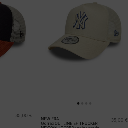
35,00
€
NEW ERA
35,00
€
Gorra»OUTLINE EF TRUCKER
NEYYAN LTCBBD»color crudo