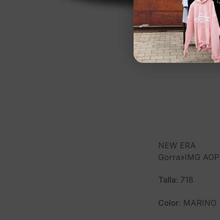
NEW ERA
Gorra»IMG AOP
Talla:
718
Color:
MARINO