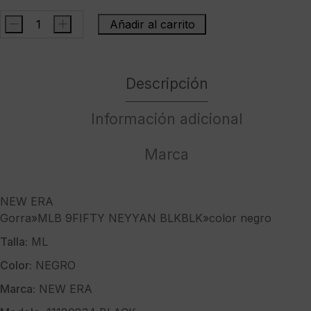
-
+
Añadir al carrito
NEW
ERAGorra"MLB
9FIFTY
Descripción
NEYYAN
BLKBLK"color
negro
Información adicional
cantidad
Marca
NEW ERA
Gorra»MLB 9FIFTY NEYYAN BLKBLK»color negro
Talla:
ML
Color:
NEGRO
Marca:
NEW ERA