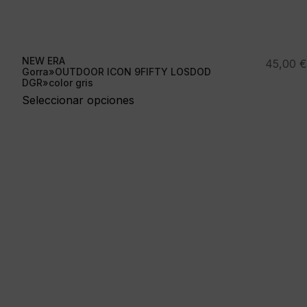
NEW ERA
45,00
€
Gorra»OUTDOOR ICON 9FIFTY LOSDOD
DGR»color gris
Seleccionar opciones