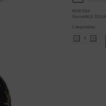
NEW ERA
Gorra»MLB ZODI
2 disponibles
-
+
NEW
ERAGorra"MLB
ZODIAC
59FIFTY
NEYYAN
NVY"
cantidad