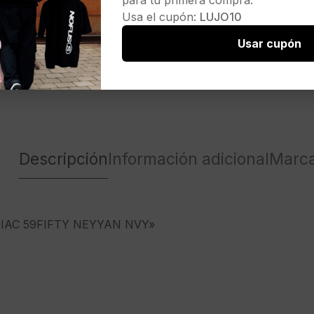
para tu primera compra.
Usa el cupón:
LUJO10
Usar cupón
Descripción
Información adicional
Marc
IAC 59FIFTY NEYYAN NVY»