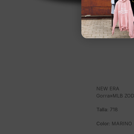
NEW ERA
Gorra»MLB ZOD
Talla:
718
Color:
MARINO