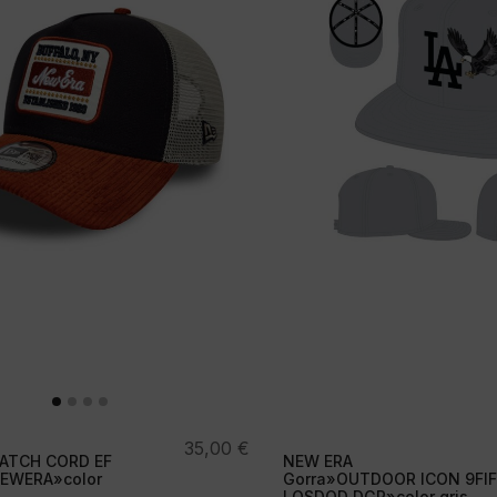
35,00
€
PATCH CORD EF
NEW ERA
EWERA»color
Gorra»OUTDOOR ICON 9FI
LOSDOD DGR»color gris