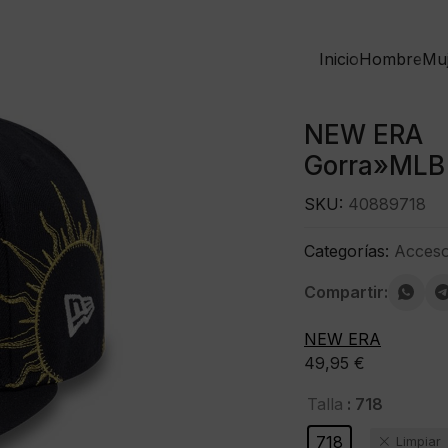
Inicio
Hombre
Mu
NEW ERA
Gorra»MLB
SKU:
40889718
Categorías:
Acceso
Compartir:
NEW ERA
49,95
€
: 718
Talla
718
Limpiar