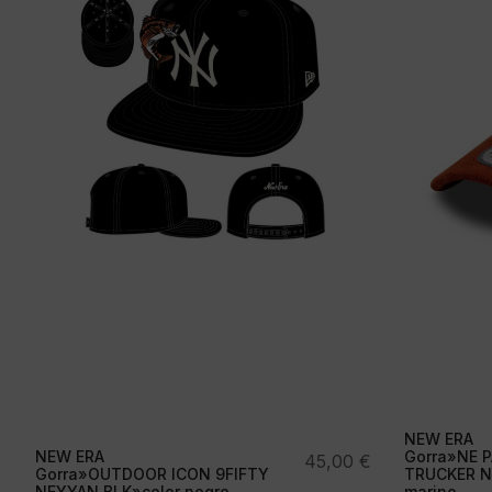
NEW ERA
NEW ERA
Gorra»NE 
45,00
€
Gorra»OUTDOOR ICON 9FIFTY
TRUCKER N
NEYYAN BLK»color negro
marino