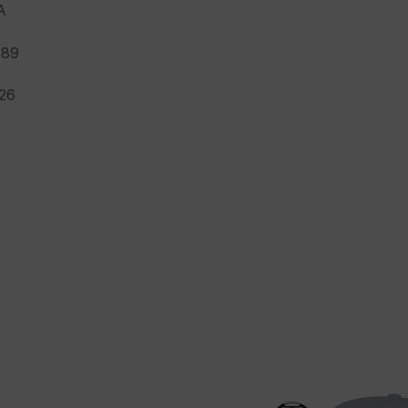
A
89
26