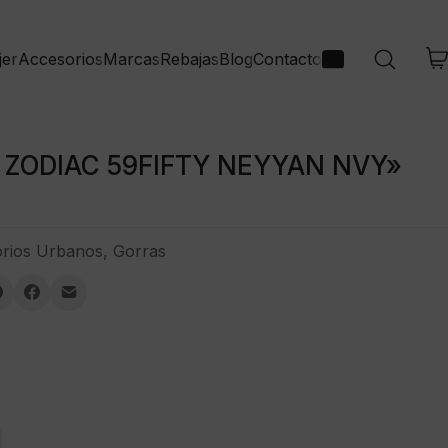
jer
Accesorios
Marcas
Rebajas
Blog
Contacto
 ZODIAC 59FIFTY NEYYAN NVY»
rios Urbanos
,
Gorras