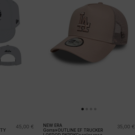
NEW ERA
45,00
€
35,00
€
FTY
Gorra»OUTLINE EF TRUCKER
LOSDOD PKRDKC»color rosa