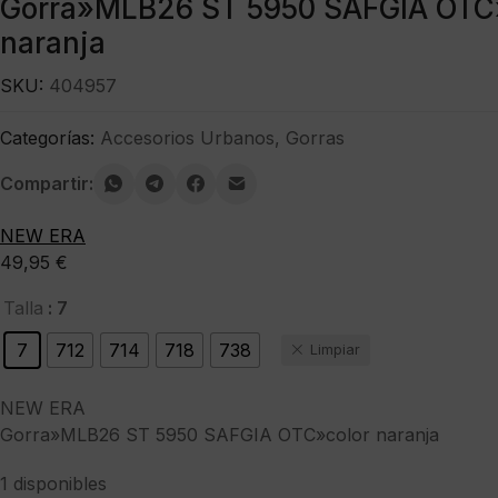
Gorra»MLB26 ST 5950 SAFGIA OTC
naranja
SKU:
404957
Categorías:
Accesorios Urbanos
,
Gorras
Compartir:
NEW ERA
49,95
€
: 7
Talla
7
712
714
718
738
Limpiar
NEW ERA
Gorra»MLB26 ST 5950 SAFGIA OTC»color naranja
1 disponibles