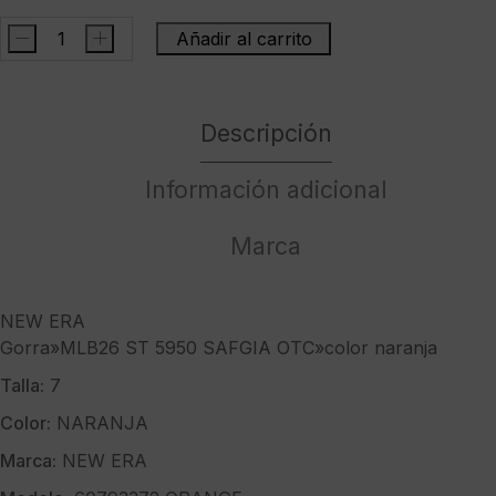
-
+
Añadir al carrito
NEW
ERAGorra"MLB26
ST
Descripción
5950
SAFGIA
OTC"color
Información adicional
naranja
cantidad
Marca
NEW ERA
Gorra»MLB26 ST 5950 SAFGIA OTC»color naranja
Talla:
7
Color:
NARANJA
Marca:
NEW ERA