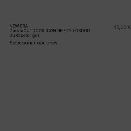
NEW ERA
45,00
€
Gorra»OUTDOOR ICON 9FIFTY LOSDOD
DGR»color gris
Seleccionar opciones