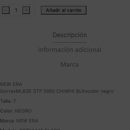
-
+
Añadir al carrito
NEW
ERAGorra"MLB26
STP
Descripción
5950
CHIWHI
BLK"color
Información adicional
negro
cantidad
Marca
NEW ERA
Gorra»MLB26 STP 5950 CHIWHI BLK»color negro
Talla:
7
Color:
NEGRO
Marca:
NEW ERA