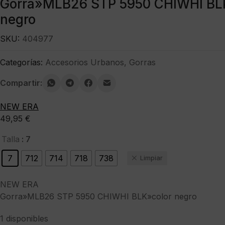
Gorra»MLB26 STP 5950 CHIWHI BL
negro
SKU:
404977
Categorías:
Accesorios Urbanos
,
Gorras
Compartir:
NEW ERA
49,95
€
: 7
Talla
7
712
714
718
738
Limpiar
NEW ERA
Gorra»MLB26 STP 5950 CHIWHI BLK»color negro
1 disponibles