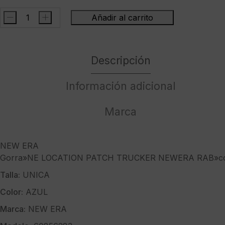
-
+
Añadir al carrito
NEW
ERAGorra"NE
LOCATION
Descripción
PATCH
TRUCKER
NEWERA
Información adicional
RAB"color
azul
Marca
cantidad
NEW ERA
Gorra»NE LOCATION PATCH TRUCKER NEWERA RAB»col
Talla:
UNICA
Color:
AZUL
Marca:
NEW ERA