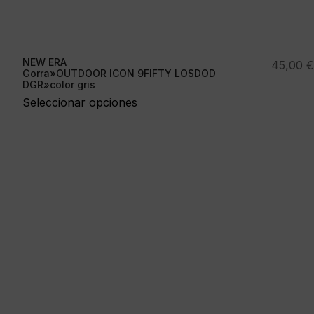
NEW ERA
45,00
€
Gorra»OUTDOOR ICON 9FIFTY LOSDOD
DGR»color gris
Seleccionar opciones