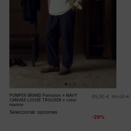
POMPEII BRAND Pantalon » NAVY
El
El
69,95
€
99,00
€
CANVAS LOOSE TROUSER » color
precio
precio
marino
original
actual
Seleccionar opciones
-29%
era:
es:
99,00 €.
69,95 €.