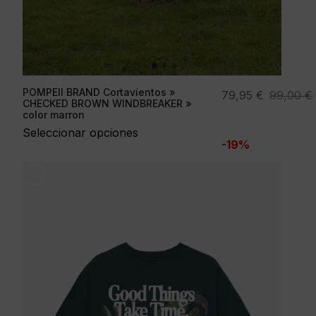
POMPEII BRAND Cortavientos »
El
El
79,95
€
99,00
€
CHECKED BROWN WINDBREAKER »
precio
precio
color marron
original
actual
Seleccionar opciones
-19%
era:
es:
99,00 €.
79,95 €.