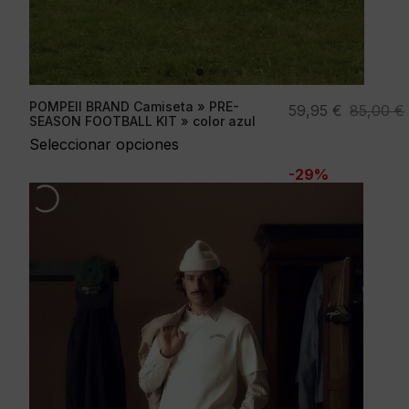
POMPEII BRAND Camiseta » PRE-
El
El
59,95
€
85,00
€
SEASON FOOTBALL KIT » color azul
precio
precio
Seleccionar opciones
original
actual
-29%
era:
es:
85,00 €.
59,95 €.