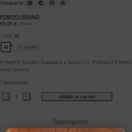
Compartir:
POMPEII BRAND
59,95
€
79,00
€
El
El
precio
precio
: M
Talla
original
actual
-24%
M
Limpiar
era:
es:
79,00 €.
59,95 €.
POMPEII BRAND Sudadera » SOULFUL PURSUITS MINE
color marino
1 disponibles
-
+
Añadir al carrito
POMPEII
BRAND
Sudadera
Descripción
"
SOULFUL