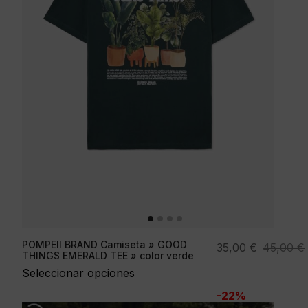
POMPEII BRAND Camiseta » GOOD
El
El
35,00
€
45,00
€
THINGS EMERALD TEE » color verde
precio
precio
Seleccionar opciones
original
actual
-22%
era:
es: