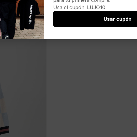
para tu primera compra.
Usa el cupón:
LUJO10
Usar cupón