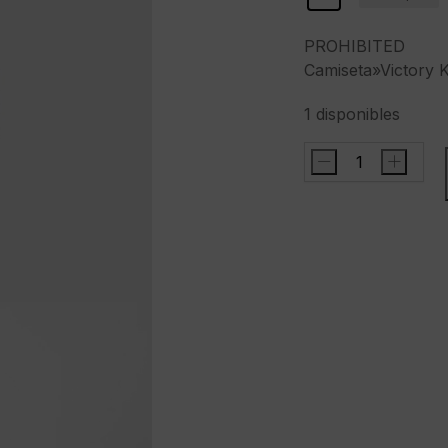
PROHIBITED
Camiseta»Victory K
1 disponibles
-
+
PROHIBITEDCamis
Knit
Trikot
blue"color
azul
cantidad