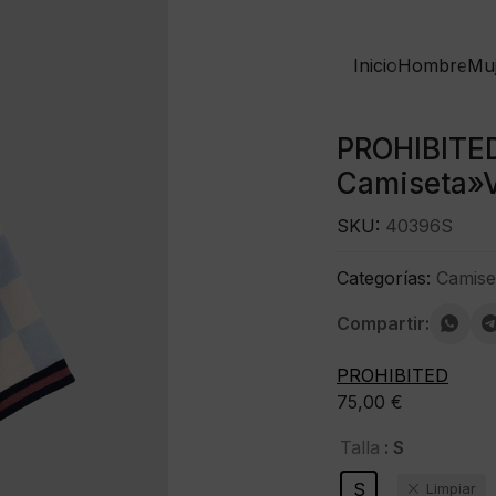
Inicio
Hombre
Mu
PROHIBITE
Camiseta»Vi
SKU:
40396S
Categorías:
Camise
Compartir:
PROHIBITED
75,00
€
: S
Talla
S
Limpiar