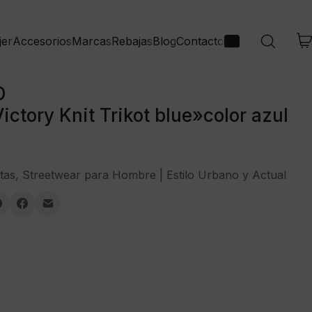
jer
Accesorios
Marcas
Rebajas
Blog
Contacto
D
ctory Knit Trikot blue»color azul
tas
,
Streetwear para Hombre | Estilo Urbano y Actual