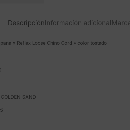
Descripción
Información adicional
Marc
pana » Reflex Loose Chino Cord » color tostado
O
 GOLDEN SAND
22