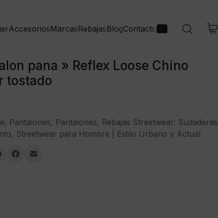
jer
Accesorios
Marcas
Rebajas
Blog
Contacto
alon pana » Reflex Loose Chino
r tostado
e
,
Pantalones
,
Pantalones
,
Rebajas Streetwear: Sudaderas
nto
,
Streetwear para Hombre | Estilo Urbano y Actual