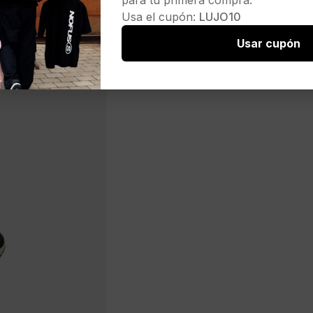
para tu primera compra.
Usa el cupón:
LUJO10
Usar cupón