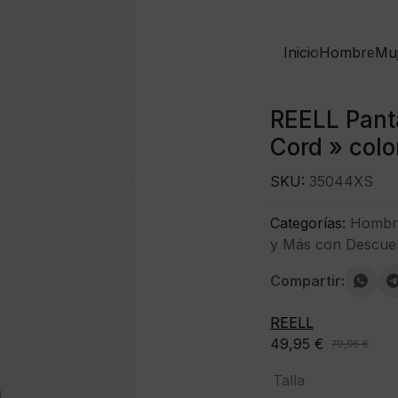
Inicio
Hombre
Mu
REELL Pant
Cord » colo
SKU:
35044XS
Categorías:
Hombr
y Más con Descue
Compartir:
REELL
49,95
€
79,95
€
El
El
precio
precio
Talla
original
actual