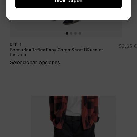
Usar cupón
REELL
59,95
€
Bermuda»Reflex Easy Cargo Short BR»color
tostado
Seleccionar opciones