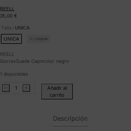
REELL
35,00
€
: UNICA
Talla
UNICA
Limpiar
REELL
Gorra»Suede Cap»color negro
1 disponibles
-
+
Añadir al
REELLGorra"Suede
carrito
Cap"color
negro
cantidad
Descripción