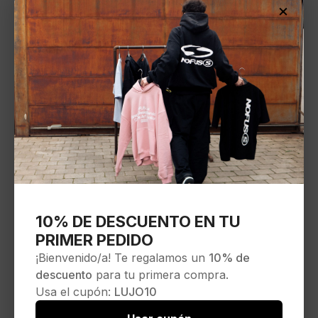
×
10% DE DESCUENTO EN TU
PRIMER PEDIDO
¡Bienvenido/a! Te regalamos un
10% de
descuento
para tu primera compra.
Usa el cupón:
LUJO10