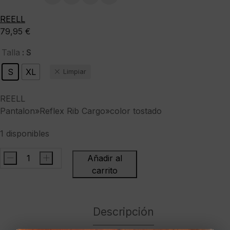
REELL
79,95
€
: S
Talla
S
XL
Limpiar
REELL
Pantalon»Reflex Rib Cargo»color tostado
1 disponibles
-
+
Añadir al
REELLPantalon"Reflex
carrito
Rib
Cargo"color
tostado
Descripción
cantidad