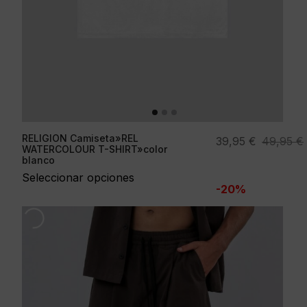
RELIGION Camiseta»REL
El
El
39,95
€
49,95
€
WATERCOLOUR T-SHIRT»color
precio
precio
blanco
original
actual
Seleccionar opciones
-20%
era:
es:
49,95 €.
39,95 €.