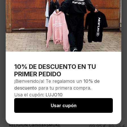
10% DE DESCUENTO EN TU
PRIMER PEDIDO
¡Bienvenido/a! Te regalamos un
10% de
descuento
para tu primera compra.
Usa el cupón:
LUJO10
Usar cupón
RELIGION Camisa»SMOKE
El
El
69,95
€
89,95
€