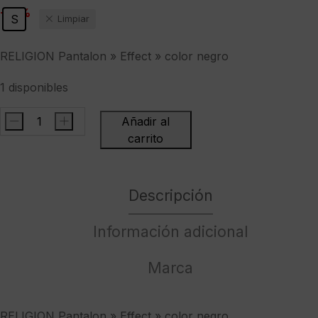
original
actual
-54%
S
Limpiar
era:
es:
129,95 €.
59,95 €.
RELIGION Pantalon » Effect » color negro
1 disponibles
-
+
Añadir al
RELIGION
carrito
Pantalon
"
Effect
Descripción
"
color
Información adicional
negro
cantidad
Marca
RELIGION Pantalon » Effect » color negro