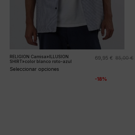
RELIGION Camisa»ILLUSION
El
El
69,95
€
85,00
€
SHIRT»color blanco roto-azul
precio
precio
Seleccionar opciones
original
actual
-18%
era:
es:
85,00 €.
69,95 €.