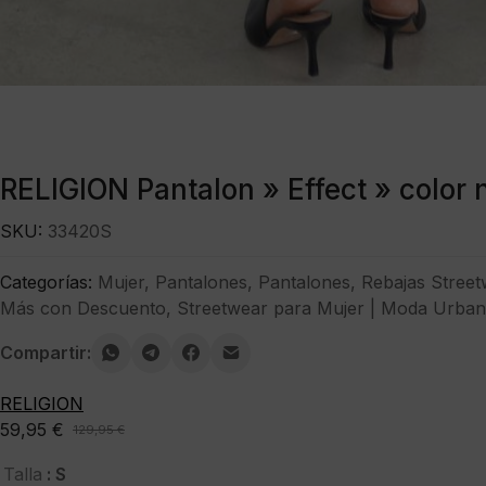
RELIGION Pantalon » Effect » color 
SKU:
33420S
Categorías:
Mujer
,
Pantalones
,
Pantalones
,
Rebajas Street
Más con Descuento
,
Streetwear para Mujer | Moda Urban
Compartir:
RELIGION
59,95
€
129,95
€
El
El
precio
precio
: S
Talla