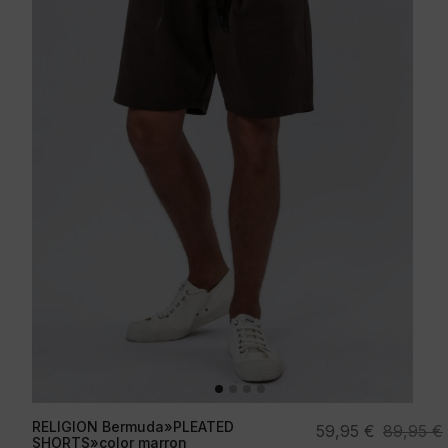
RELIGION Bermuda»PLEATED
El
El
59,95
€
89,95
€
SHORTS»color marron