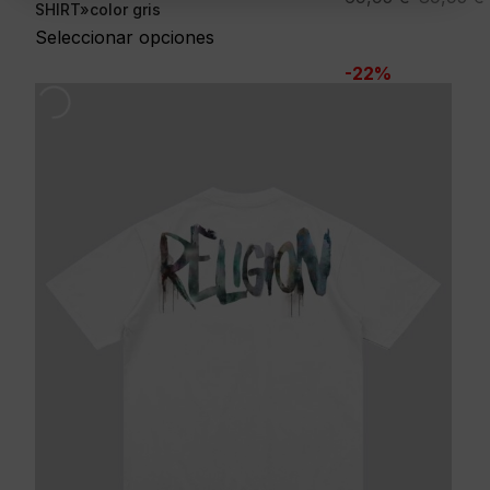
SHIRT»color gris
precio
precio
Seleccionar opciones
original
actual
-22%
era:
es:
89,95 €.
69,95 €.