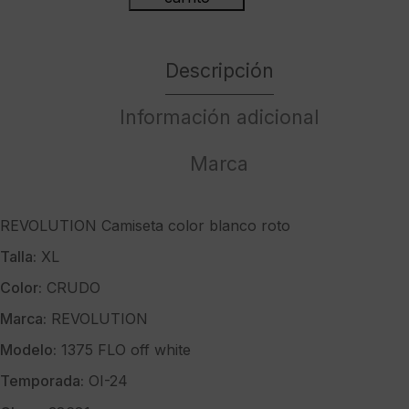
Camiseta
color
blanco
Descripción
roto
cantidad
Información adicional
Marca
REVOLUTION Camiseta color blanco roto
Talla:
XL
Color:
CRUDO
Marca:
REVOLUTION
Modelo:
1375 FLO off white
Temporada:
OI-24