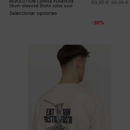
REVOLUTION Camisa «Oversize
El
El
69,95
€
99,95
€
Short-sleeved Shirt» color azul
precio
precio
Seleccionar opciones
original
actual
-30%
era:
es:
99,95 €.
69,95 €.