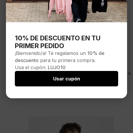
10% DE DESCUENTO EN TU
PRIMER PEDIDO
¡Bienvenido/a! Te regalamos un
10% de
descuento
para tu primera compra.
Usa el cupón:
LUJO10
REVOLUTION Camisa «Oversize
El
El
59,95
€
79,95
€
Short-sleeved Shirt» color azul
Usar cupón
precio
precio
Seleccionar opciones
original
actual
-25%
era:
es:
79,95 €.
59,95 €.