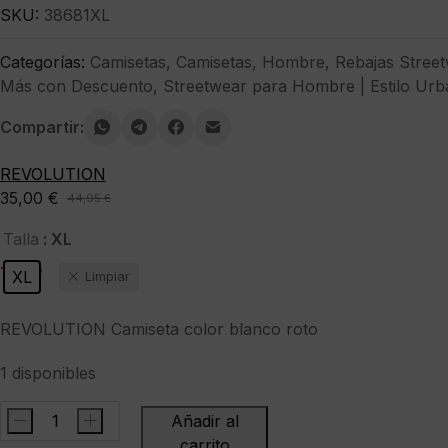
SKU:
38681XL
Categorías:
Camisetas
,
Camisetas
,
Hombre
,
Rebajas Stree
Más con Descuento
,
Streetwear para Hombre | Estilo Urb
Compartir:
REVOLUTION
35,00
€
44,95
€
El
El
precio
precio
: XL
Talla
original
actual
-22%
XL
Limpiar
era:
es:
44,95 €.
35,00 €.
REVOLUTION Camiseta color blanco roto
1 disponibles
-
+
Añadir al
REVOLUTION
carrito