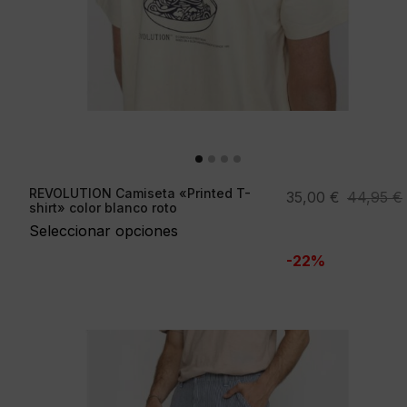
REVOLUTION Camiseta «Printed T-
El
El
35,00
€
44,95
€
shirt» color blanco roto
precio
precio
Seleccionar opciones
original
actual
-22%
era:
es:
44,95 €.
35,00 €.