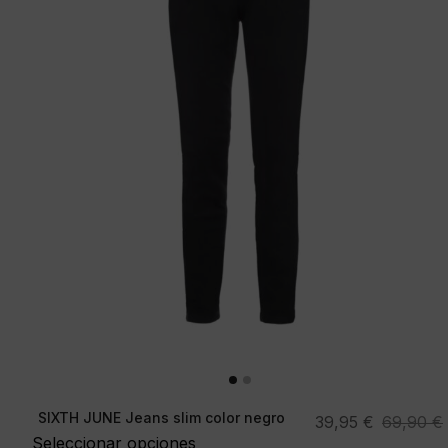
SIXTH JUNE Jeans slim color negro
El
El
39,95
€
69,90
€
Seleccionar opciones
precio
precio