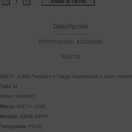
-
+
Añadir al carrito
SIXTH
JUNE
Pantalon
Descripción
"
Cargo
Asymetrical
Información adicional
"
color
Marca
marino
cantidad
SIXTH JUNE Pantalon » Cargo Asymetrical » color marin
Talla:
M
Color:
MARINO
Marca:
SIXTH JUNE
Modelo:
22618 NAVY
Temporada:
PV-22