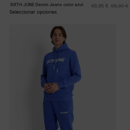
SIXTH JUNE Denim Jeans color azul
El
El
49,95
€
69,90
€
Seleccionar opciones
precio
precio
original
actual
-29%
era:
es:
69,90 €.
49,95 €.