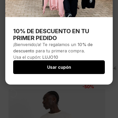
10% DE DESCUENTO EN TU
PRIMER PEDIDO
¡Bienvenido/a! Te regalamos un
10% de
descuento
para tu primera compra.
Usa el cupón:
LUJO10
Usar cupón
SIXTH JUNE Chaleco » Thermo
El
El
49,95
€
99,90
€
Sleevelees » color marron
precio
precio
Seleccionar opciones
original
actual
-50%
era:
es:
99,90 €.
49,95 €.