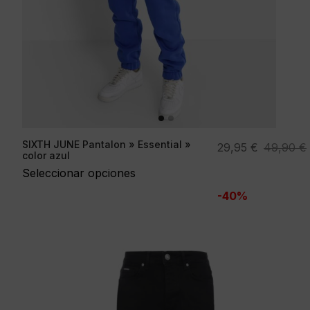
SIXTH JUNE Pantalon » Essential »
El
El
29,95
€
49,90
€
color azul
precio
precio
Seleccionar opciones
original
actual
-40%
era:
es:
49,90 €.
29,95 €.