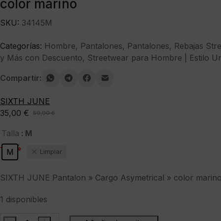
color marino
SKU:
34145M
Categorías:
Hombre
,
Pantalones
,
Pantalones
,
Rebajas Str
y Más con Descuento
,
Streetwear para Hombre | Estilo U
Compartir:
SIXTH JUNE
35,00
€
59,90
€
El
El
precio
precio
: M
Talla
original
actual
-42%
M
Limpiar
era:
es:
59,90 €.
35,00 €.
SIXTH JUNE Pantalon » Cargo Asymetrical » color marin
1 disponibles