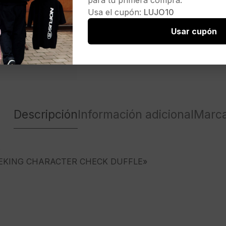
para tu primera compra.
Usa el cupón:
LUJO10
Usar cupón
Descripción
Información adicional
Marc
D
EEKING CHARACTER CHECK DUFFLE»