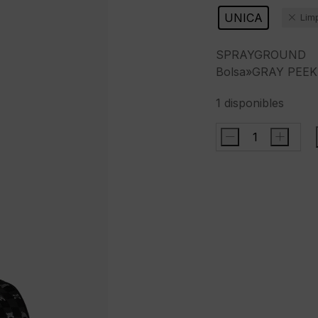
UNICA
Lim
SPRAYGROUND
Bolsa»GRAY PEE
1 disponibles
-
+
SPRAYGROUNDBo
PEEKING
CHARACTER
CHECK
DUFFLE"
cantidad