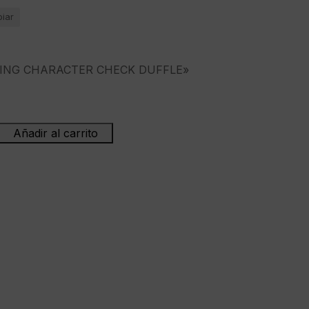
piar
KING CHARACTER CHECK DUFFLE»
Añadir al carrito
lsa"GRAY