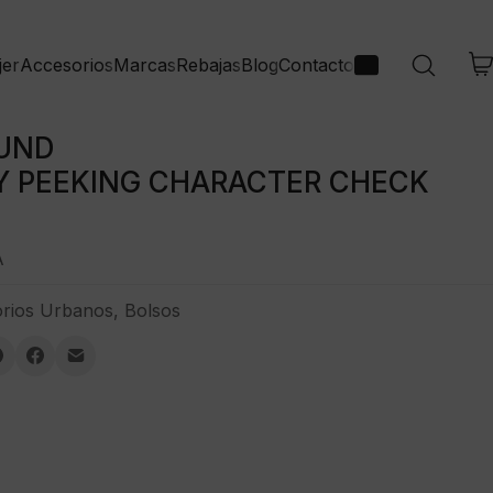
jer
Accesorios
Marcas
Rebajas
Blog
Contacto
UND
Y PEEKING CHARACTER CHECK
A
rios Urbanos
,
Bolsos