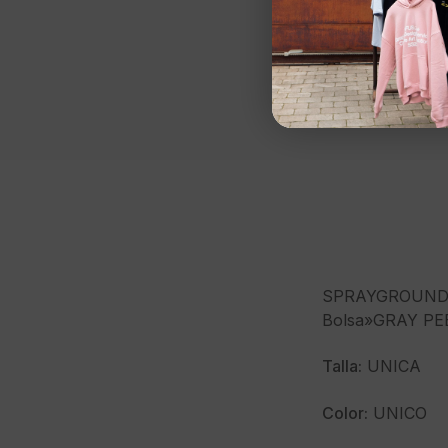
SPRAYGROUN
Bolsa»GRAY P
Talla:
UNICA
Color:
UNICO