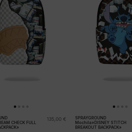
UND
SPRAYGROUND
135,00
€
REAM CHECK FULL
Mochila»DISNEY STITCH
ACKPACK»
BREAKOUT BACKPACK»