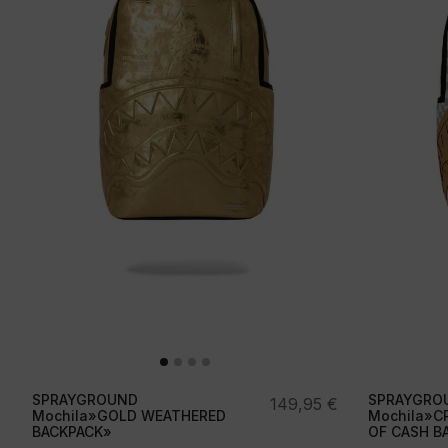
SPRAYGROUND
SPRAYGRO
149,95
€
Mochila»GOLD WEATHERED
Mochila»C
BACKPACK»
OF CASH B