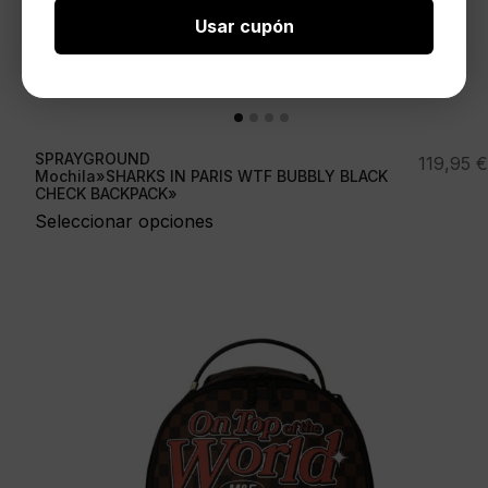
Usar cupón
SPRAYGROUND
119,95
€
Mochila»SHARKS IN PARIS WTF BUBBLY BLACK
CHECK BACKPACK»
Seleccionar opciones