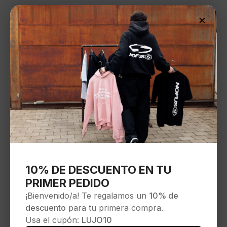
×
10% DE DESCUENTO EN TU
PRIMER PEDIDO
¡Bienvenido/a! Te regalamos un
10% de
descuento
para tu primera compra.
Usa el cupón:
LUJO10