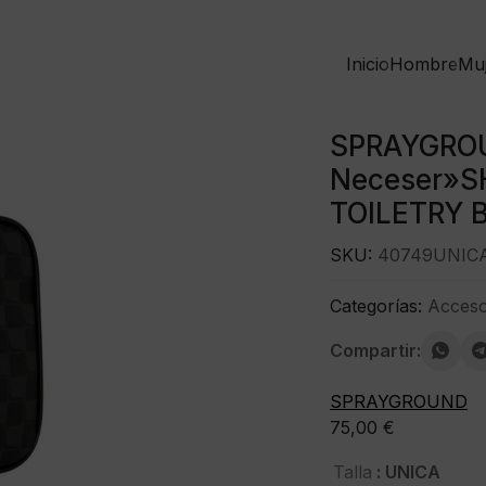
Inicio
Hombre
Mu
SPRAYGRO
Neceser»S
TOILETRY 
SKU:
40749UNIC
Categorías:
Acceso
Compartir:
SPRAYGROUND
75,00
€
: UNICA
Talla