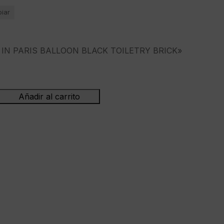
piar
IN PARIS BALLOON BLACK TOILETRY BRICK»
Añadir al carrito
eceser"SHARKS