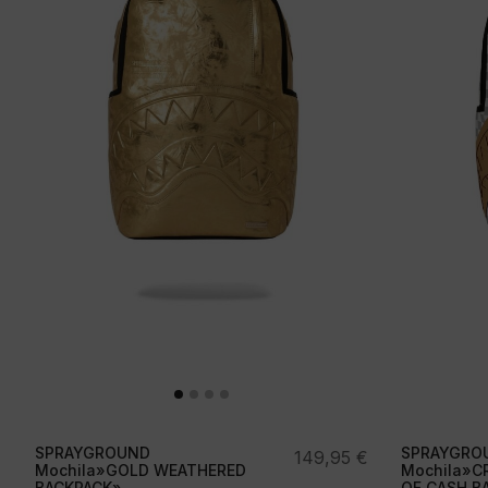
SPRAYGROUND
SPRAYGRO
149,95
€
Mochila»GOLD WEATHERED
Mochila»C
BACKPACK»
OF CASH B