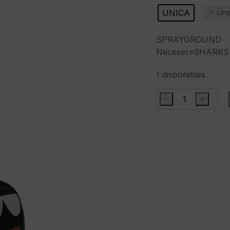
UNICA
Lim
SPRAYGROUND
Neceser»SHARKS 
1 disponibles
-
+
SPRAYGROUNDN
IN
PARIS
BALLOON
BLACK
TOILETRY
BRICK"
cantidad