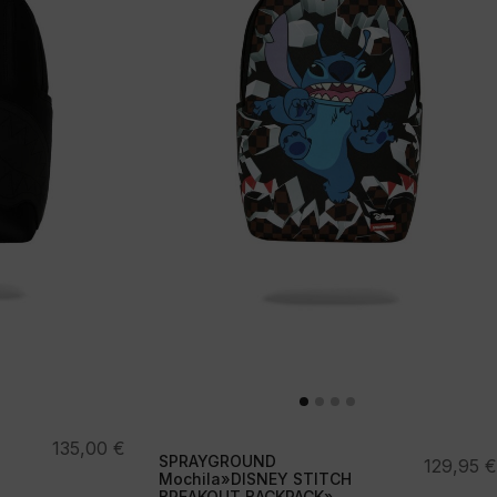
135,00
€
SPRAYGROUND
129,95
€
Mochila»DISNEY STITCH
BREAKOUT BACKPACK»