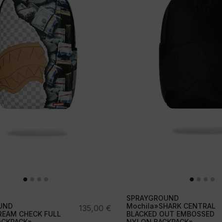
SPRAYGROUND
UND
Mochila»SHARK CENTRAL
135,00
€
REAM CHECK FULL
BLACKED OUT EMBOSSED
ACKPACK»
NYLON BACKPACK»