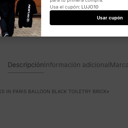
para tu primera compra.
Usa el cupón:
LUJO10
Usar cupón
Descripción
Información adicional
Marc
D
S IN PARIS BALLOON BLACK TOILETRY BRICK»