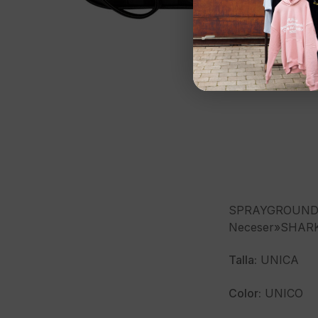
SPRAYGROUN
Neceser»SHARK
Talla:
UNICA
Color:
UNICO