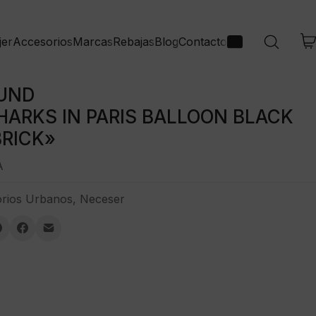
jer
Accesorios
Marcas
Rebajas
Blog
Contacto
UND
HARKS IN PARIS BALLOON BLACK
BRICK»
A
rios Urbanos
,
Neceser