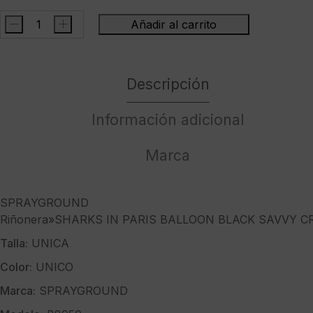
-
+
Añadir al carrito
SPRAYGROUNDRiñonera"SHARKS
IN
PARIS
Descripción
BALLOON
BLACK
SAVVY
Información adicional
CROSSBODY"
cantidad
Marca
SPRAYGROUND
Riñonera»SHARKS IN PARIS BALLOON BLACK SAVVY 
Talla:
UNICA
Color:
UNICO
Marca:
SPRAYGROUND