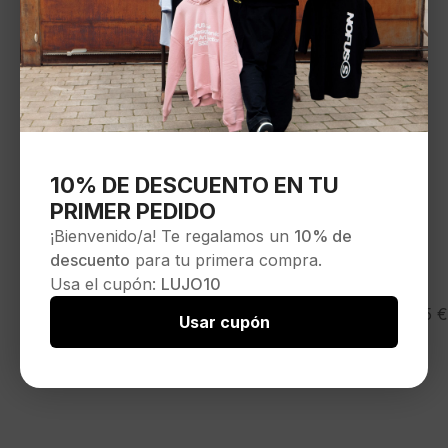
10% DE DESCUENTO EN TU
PRIMER PEDIDO
¡Bienvenido/a! Te regalamos un
10% de
descuento
para tu primera compra.
Usa el cupón:
LUJO10
SPRAYGROUND
119,95
€
Usar cupón
Mochila»SHARKS IN PARIS WTF BUBBLY BLACK
CHECK BACKPACK»
Seleccionar opciones