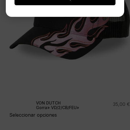
VON DUTCH
35,00
€
Gorra» VD/2/CB/FEU»
Seleccionar opciones