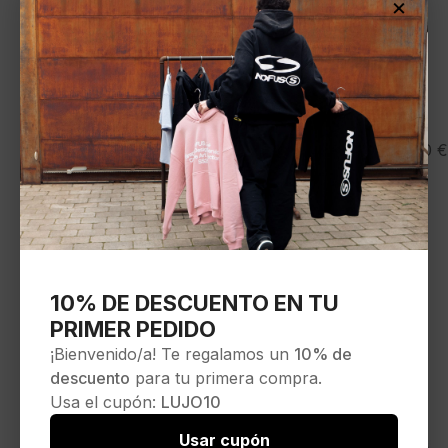
×
VON DUTCH
35,00
€
Gorra»VD/1/CB/KAMO/01″
Seleccionar opciones
10% DE DESCUENTO EN TU
PRIMER PEDIDO
¡Bienvenido/a! Te regalamos un
10% de
descuento
para tu primera compra.
Usa el cupón:
LUJO10
Usar cupón