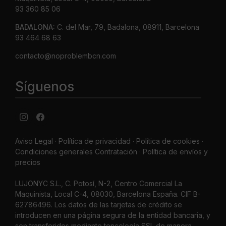
93 360 85 06
BADALONA:
C. del Mar, 79, Badalona, 08911, Barcelona
93 464 68 63
contacto@noproblembcn.com
Síguenos
Aviso Legal
·
Política de privacidad
·
Política de cookies ·
Condiciones generales Contratación ·
Política de envíos y
precios
LUJONYC S.L., C. Potosí, N-2, Centro Comercial La
Maquinista, Local C-4, 08030, Barcelona España. CIF B-
62786496. Los datos de las tarjetas de crédito se
introducen en una página segura de la entidad bancaria, y
son transferidos mediante tencología SSL de manera