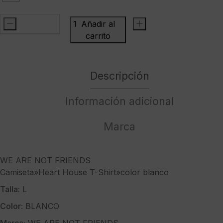
-
Añadir al
+
WE
carrito
ARE
NOT
FRIENDSCamiseta"Heart
Descripción
House
T-
Información adicional
Shirt"color
blanco
cantidad
Marca
WE ARE NOT FRIENDS
Camiseta»Heart House T-Shirt»color blanco
Talla:
L
Color:
BLANCO