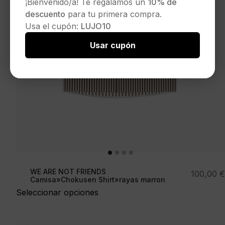
¡Bienvenido/a! Te regalamos un
10% de
descuento
para tu primera compra.
Usa el cupón:
LUJO10
Usar cupón
WE ARE NOT FRIENDS
100,00
€
Camisa»Chokusen Shirt»rayas marron
Seleccionar opciones