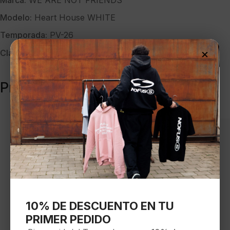
Marca:
WE ARE NOT FRIENDS
Modelo:
Heart House WHITE
Temporada:
PV-26
×
Clave:
40658
Productos relacionados
10% DE DESCUENTO EN TU
PRIMER PEDIDO