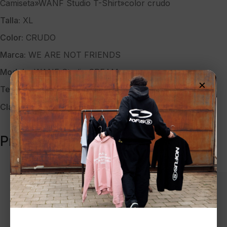
Camiseta»WANF Studio T-Shirt»color crudo
Talla:
XL
Color:
CRUDO
Marca:
WE ARE NOT FRIENDS
Modelo:
WANF Studio CREAM
×
Temporada:
PV-26
Clave:
40657
Productos relacionados