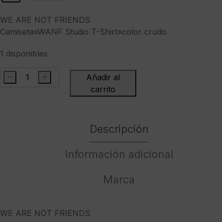
WE ARE NOT FRIENDS
Camiseta»WANF Studio T-Shirt»color crudo
1 disponibles
-
+
Añadir al
WE
carrito
ARE
NOT
FRIENDSCamiseta"WANF
Descripción
Studio
T-
Información adicional
Shirt"color
crudo
cantidad
Marca
WE ARE NOT FRIENDS