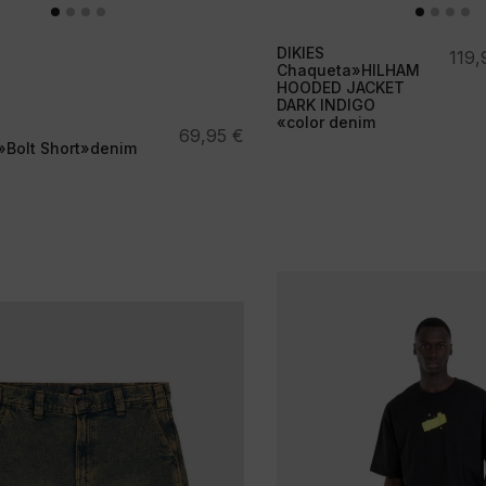
DIKIES
El
El
119
Chaqueta»HILHAM
prec
prec
HOODED JACKET
DARK INDIGO
origi
actu
«color denim
era:
es:
69,95
€
Bolt Short»denim
149,
119,