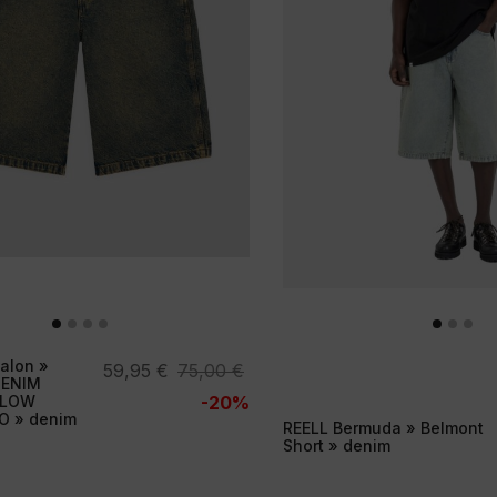
alon »
El
El
59,95
€
75,00
€
DENIM
precio
precio
LLOW
-20%
O » denim
original
actual
REELL Bermuda » Belmont
Short » denim
era:
es:
75,00 €.
59,95 €.