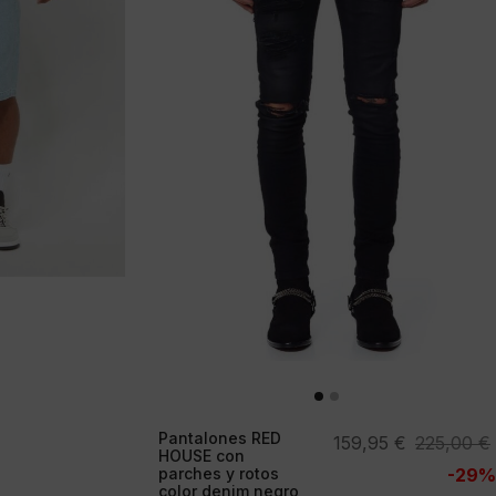
Pantalones RED
El
El
159,95
€
225,00
€
HOUSE con
precio
precio
parches y rotos
-29%
color denim negro
original
actual