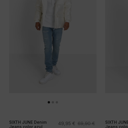
SIXTH JUNE Denim
SIXTH JUN
El
El
49,95
€
69,90
€
Jeans color azul
Jeans color