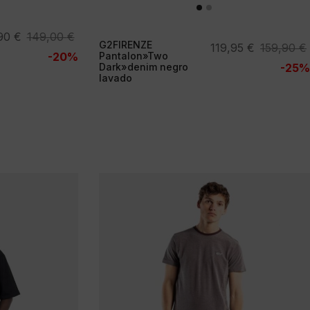
,90
€
149,00
€
G2FIRENZE
El
El
119,95
€
159,90
€
io
io
-20%
Pantalon»Two
precio
precio
Dark»denim negro
-25%
nal
al
lavado
original
actual
era:
es:
00 €.
90 €.
159,90 €.
119,95 €.