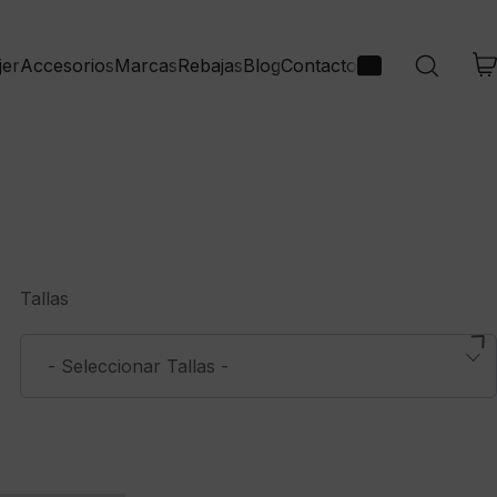
jer
Accesorios
Marcas
Rebajas
Blog
Contacto
Tallas
- Seleccionar Tallas -