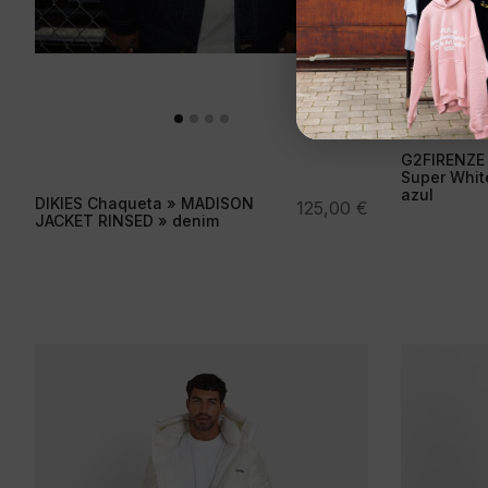
G2FIRENZE
Super White
azul
DIKIES Chaqueta » MADISON
125,00
€
JACKET RINSED » denim