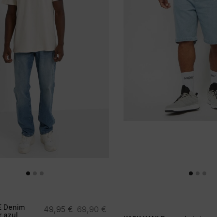
E Denim
El
El
49,95
€
69,90
€
 azul