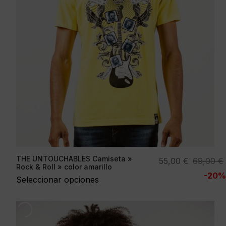
THE UNTOUCHABLES Camiseta »
El
El
55,00
€
69,00
€
Rock & Roll » color amarillo
precio
precio
-20%
Seleccionar opciones
original
actual
era:
es:
69,00 €.
55,00 €.