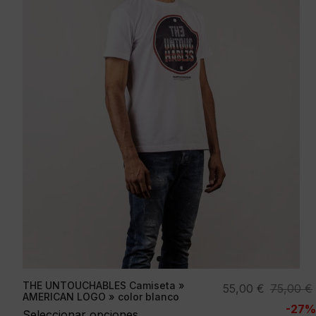
THE UNTOUCHABLES Camiseta »
El
El
55,00
€
75,00
€
AMERICAN LOGO » color blanco
precio
precio
-27%
Seleccionar opciones