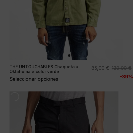
THE UNTOUCHABLES Chaqueta »
El
El
85,00
€
139,00
€
Oklahoma » color verde
precio
precio
-39%
Seleccionar opciones
original
actual
era:
es:
139,00 €.
85,00 €.