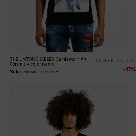
THE UNTOUCHABLES Camiseta » Art
El
El
39,95
€
75,00
€
Portrait » color negro
precio
precio
-47%
Seleccionar opciones
original
actual
era:
es:
75,00 €.
39,95 €.