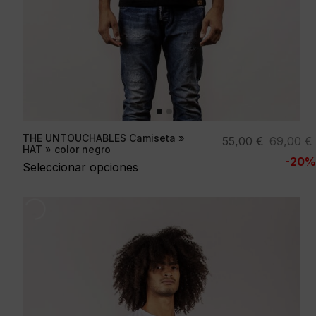
THE UNTOUCHABLES Camiseta »
El
El
55,00
€
69,00
€
HAT » color negro
precio
precio
-20%
Seleccionar opciones
original
actual
era:
es:
69,00 €.
55,00 €.