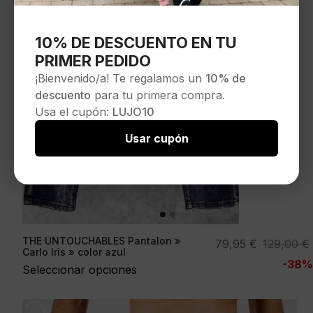
10% DE DESCUENTO EN TU
PRIMER PEDIDO
¡Bienvenido/a! Te regalamos un
10% de
descuento
para tu primera compra.
Usa el cupón:
LUJO10
Usar cupón
THE UNTOUCHABLES Pantalon »
El
El
79,95
€
129,00
€
Carlo Iris » color azul
precio
precio
-38%
Seleccionar opciones
original
actual
era:
es:
129,00 €.
79,95 €.