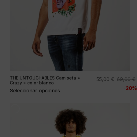
THE UNTOUCHABLES Camiseta »
El
El
55,00
€
69,00
€
Crazy » color blanco
precio
precio
-20%
Seleccionar opciones
original
actual
era:
es:
69,00 €.
55,00 €.