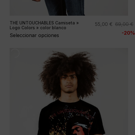
THE UNTOUCHABLES Camiseta »
El
El
55,00
€
69,00
€
Logo Colors » color blanco
precio
precio
-20%
Seleccionar opciones
original
actual
era:
es:
69,00 €.
55,00 €.