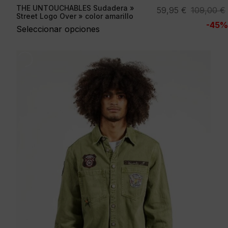
THE UNTOUCHABLES Sudadera »
El
El
59,95
€
109,00
€
Street Logo Over » color amarillo
precio
precio
-45%
Seleccionar opciones
original
actual
era:
es:
109,00 €.
59,95 €.