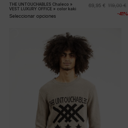
THE UNTOUCHABLES Chaleco »
El
El
69,95
€
119,00
€
VEST LUXURY OFFICE » color kaki
precio
precio
-41%
Seleccionar opciones
original
actual
era:
es:
119,00 €.
69,95 €.