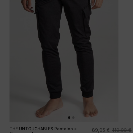
THE UNTOUCHABLES Pantalon »
El
El
89,95
€
119,00
€