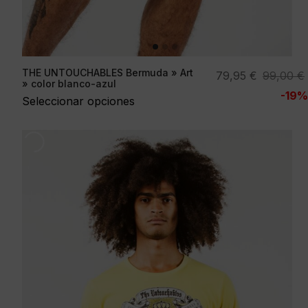
THE UNTOUCHABLES Bermuda » Art
El
El
79,95
€
99,00
€
» color blanco-azul
precio
precio
-19%
Seleccionar opciones
original
actual
era:
es:
99,00 €.
79,95 €.