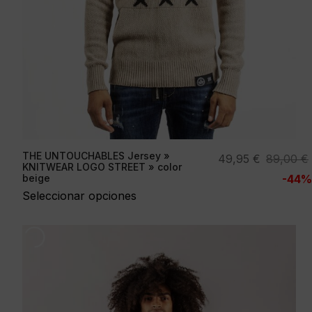
THE UNTOUCHABLES Jersey »
El
El
49,95
€
89,00
€
KNITWEAR LOGO STREET » color
precio
precio
beige
-44%
original
actual
Seleccionar opciones
era:
es:
89,00 €.
49,95 €.