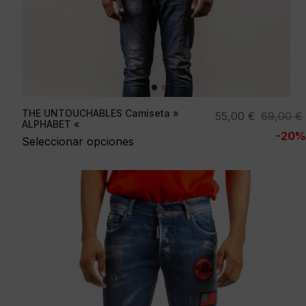
THE UNTOUCHABLES Camiseta »
El
El
55,00
€
69,00
€
ALPHABET «
precio
precio
-20%
Seleccionar opciones
original
actual
era:
es:
69,00 €.
55,00 €.