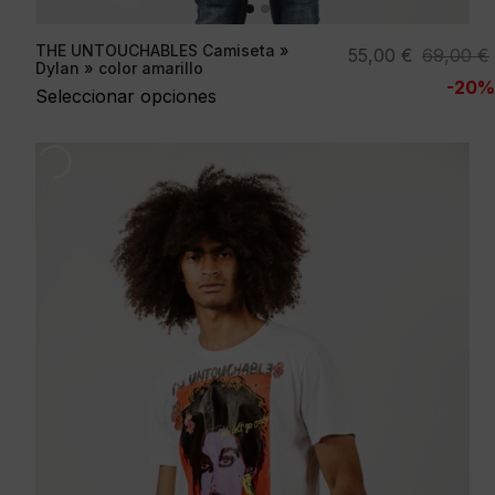
THE UNTOUCHABLES Camiseta »
El
El
55,00
€
69,00
€
Dylan » color amarillo
precio
precio
-20%
Seleccionar opciones
original
actual
era:
es:
69,00 €.
55,00 €.