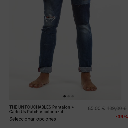
THE UNTOUCHABLES Pantalon »
El
El
85,00
€
139,00
€
Carlo Us Patch » color azul
precio
precio
-39%
Seleccionar opciones
original
actual