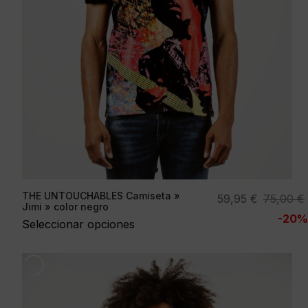
THE UNTOUCHABLES Camiseta »
El
El
59,95
€
75,00
€
Jimi » color negro
precio
precio
-20%
Seleccionar opciones
original
actual
era:
es:
75,00 €.
59,95 €.