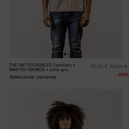
THE UNTOUCHABLES Camiseta »
El
El
55,00
€
69,00
€
WASTED GRUNGE » color gris
precio
precio
-20%
Seleccionar opciones
original
actual
era:
es:
69,00 €.
55,00 €.