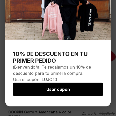
10% DE DESCUENTO EN TU
PRIMER PEDIDO
¡Bienvenido/a! Te regalamos un
10% de
descuento
para tu primera compra.
Usa el cupón:
LUJO10
Usar cupón
GOORIN Gorro » Americana » color
El
El
29,95
€
45,00
€