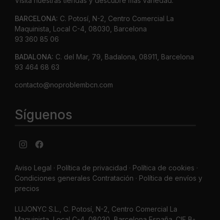
Visita nuestras tiendas y descubre más variedad.
BARCELONA:
C. Potosí, N-2, Centro Comercial La
Maquinista, Local C-4, 08030, Barcelona
93 360 85 06
BADALONA:
C. del Mar, 79, Badalona, 08911, Barcelona
93 464 68 63
contacto@noproblembcn.com
Síguenos
Aviso Legal
·
Política de privacidad
·
Política de cookies ·
Condiciones generales Contratación ·
Política de envíos y
precios
LUJONYC S.L., C. Potosí, N-2, Centro Comercial La
Maquinista, Local C-4, 08030, Barcelona España. CIF B-