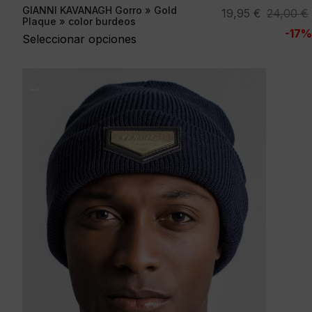
GIANNI KAVANAGH Gorro » Gold
El
El
19,95
€
24,00
€
Plaque » color burdeos
precio
precio
-17%
Seleccionar opciones
original
actual
era:
es:
24,00 €.
19,95 €.