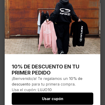
10% DE DESCUENTO EN TU
PRIMER PEDIDO
¡Bienvenido/a! Te regalamos un
10% de
descuento
para tu primera compra.
Usa el cupón:
LUJO10
Usar cupón