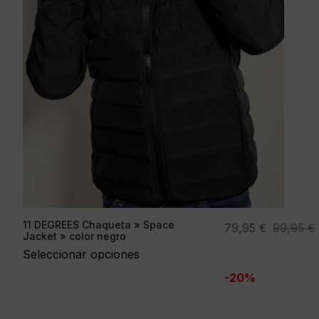
11 DEGREES Chaqueta » Space
El
El
79,95
€
99,95
€
Jacket » color negro
precio
precio
Seleccionar opciones
original
actual
-20%
era:
es:
99,95 €.
79,95 €.