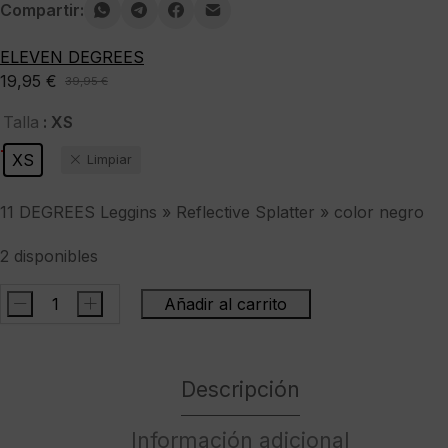
Compartir:
ELEVEN DEGREES
19,95
€
39,95
€
El
El
precio
precio
: XS
Talla
original
actual
-50%
XS
Limpiar
era:
es:
39,95 €.
19,95 €.
11 DEGREES Leggins » Reflective Splatter » color negro
2 disponibles
-
+
Añadir al carrito
11
DEGREES
Leggins
Descripción
"
Reflective
Splatter
Información adicional