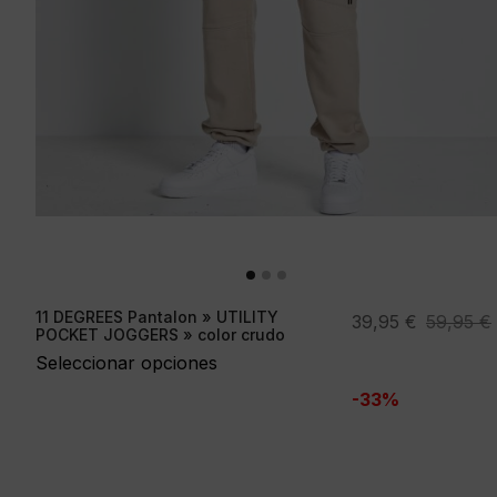
11 DEGREES Pantalon » UTILITY
El
El
39,95
€
59,95
€
POCKET JOGGERS » color crudo
precio
precio
Seleccionar opciones
original
actual
-33%
era:
es:
59,95 €.
39,95 €.