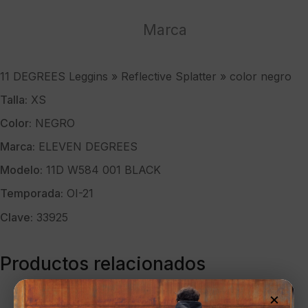
"
color
Marca
negro
cantidad
11 DEGREES Leggins » Reflective Splatter » color negro
Talla:
XS
Color:
NEGRO
Marca:
ELEVEN DEGREES
Modelo:
11D W584 001 BLACK
Temporada:
OI-21
Clave:
33925
Productos relacionados
×