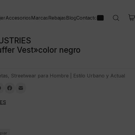
jer
Accesorios
Marcas
Rebajas
Blog
Contacto
USTRIES
ffer Vest»color negro
tas
,
Streetwear para Hombre | Estilo Urbano y Actual
ES
piar