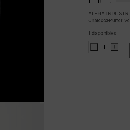
ALPHA INDUSTRI
Chaleco»Puffer Ve
1 disponibles
-
+
ALPHA
INDUSTRIESChale
Vest"color
negro
cantidad