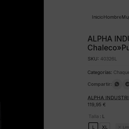
Inicio
Hombre
Mu
ALPHA IND
Chaleco»Pu
SKU:
40326L
Categorías:
Chaque
Compartir:
ALPHA INDUSTRI
119,95
€
: L
Talla
L
XL
Lim