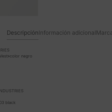
Descripción
Información adicional
Marc
RIES
Vest»color negro
NDUSTRIES
03 black