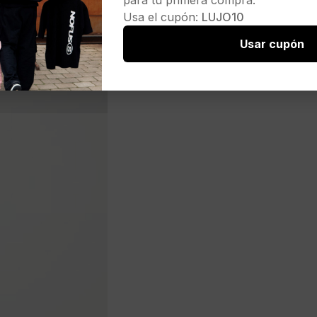
para tu primera compra.
Usa el cupón:
LUJO10
Usar cupón