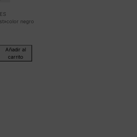
ES
st»color negro
Añadir al
carrito
co"Puffer