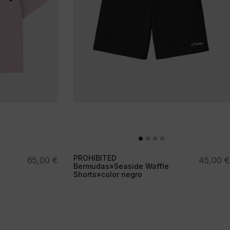
PROHIBITED
65,00
€
45,00
€
Bermudas»Seaside Waffle
Shorts»color negro