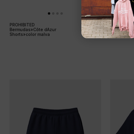
PROHIBITED
PROHIBITE
49,95
€
Bermudas»Côte dAzur
Polo»Hamp
Shorts»color malva
Navy»color