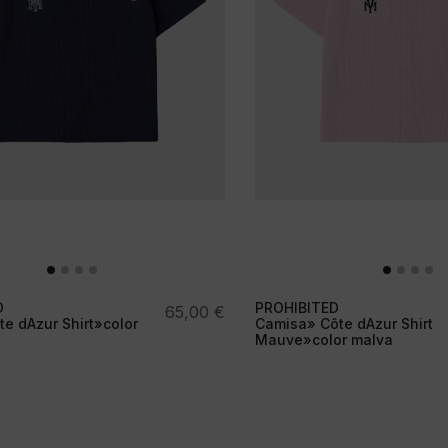
D
PROHIBITED
65,00
€
 dAzur Shirt»color
Camisa» Côte dAzur Shirt
Mauve»color malva