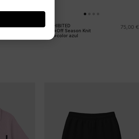
PROHIBITED
49,95
€
75,00
€
Polo»Off Season Knit
Polo»color azul