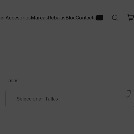
jer
Accesorios
Marcas
Rebajas
Blog
Contacto
Tallas
- Seleccionar Tallas -