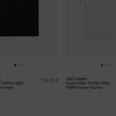
Y
FRED PERRY
129,95
€
 TIPPED FRED
Polo»TWIN TIPPED FRED
r negro
PERRY»color blanco