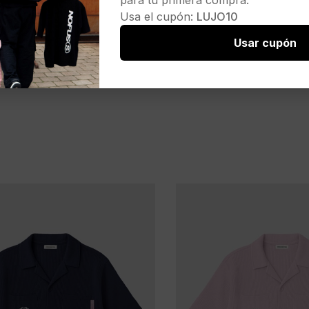
para tu primera compra.
Usa el cupón:
LUJO10
Usar cupón
D
PROHIBITED
49,95
€
ton Polo
Polo»Hampton Polo Off-
 marino
White»color crudo