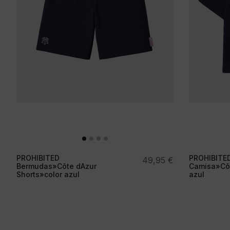
PROHIBITED
PROHIBITE
49,95
€
Bermudas»Côte dAzur
Camisa»Côte
Shorts»color azul
azul