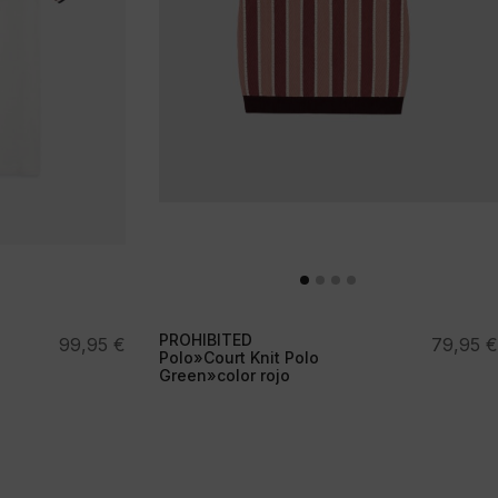
PROHIBITED
99,95
€
79,95
€
Polo»Court Knit Polo
Green»color rojo