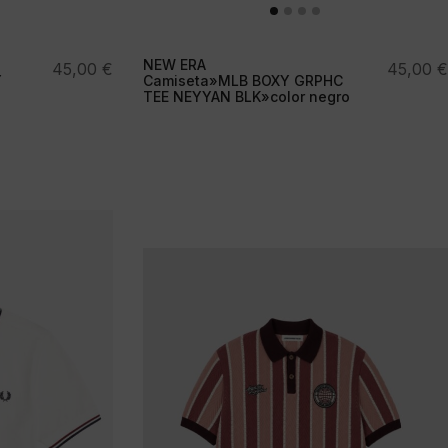
NEW ERA
45,00
€
45,00
€
Y
Camiseta»MLB BOXY GRPHC
TEE NEYYAN BLK»color negro