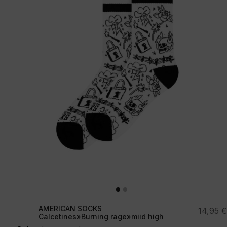
AMERICAN SOCKS
14,95
€
Calcetines»Burning rage»miid high