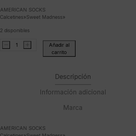
AMERICAN SOCKS
Calcetines»Sweet Madness»
2 disponibles
-
+
Añadir al
AMERICAN
carrito
SOCKSCalcetines"Sweet
Madness"
cantidad
Descripción
Información adicional
Marca
AMERICAN SOCKS
Calcetines»Sweet Madness»