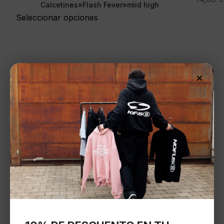
Calcetines»Flash Fever»miid high
Seleccionar opciones
×