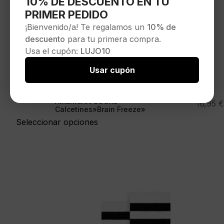
10% DE DESCUENTO EN TU
PRIMER PEDIDO
¡Bienvenido/a! Te regalamos un
10% de
descuento
para tu primera compra.
Usa el cupón:
LUJO10
Usar cupón
AMERICAN SOCKS
16,95
€
Calcetines»Brain Freeze»
Seleccionar opciones