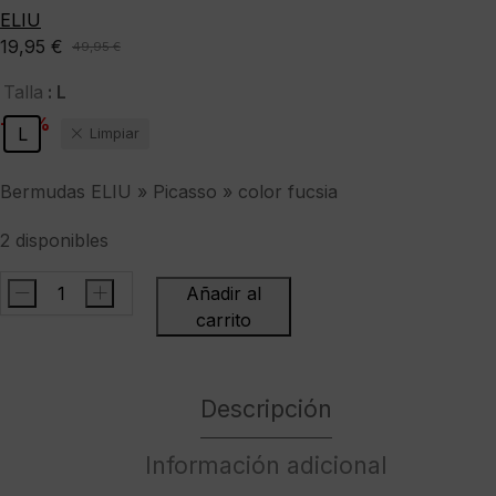
ELIU
19,95
€
49,95
€
El
El
precio
precio
: L
Talla
original
actual
-60%
L
Limpiar
era:
es:
49,95 €.
19,95 €.
Bermudas ELIU » Picasso » color fucsia
2 disponibles
-
+
Añadir al
Bermudas
carrito
ELIU
"
Picasso
Descripción
"
color
Información adicional
fucsia
cantidad