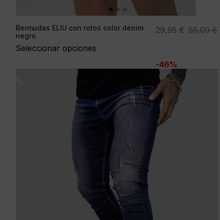
Bermudas ELIU con rotos color denim
El
El
29,95
€
55,00
€
negro
precio
precio
Seleccionar opciones
original
actual
-46%
era:
es:
55,00 €.
29,95 €.