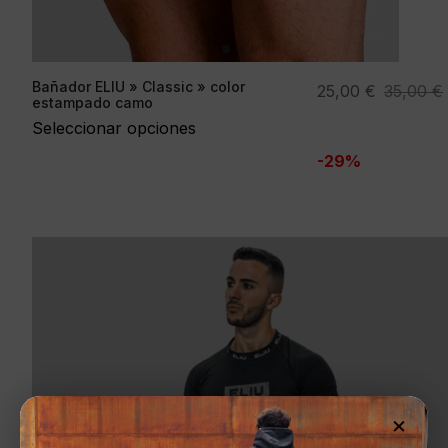
Bañador ELIU » Classic » color
El
El
25,00
€
35,00
€
estampado camo
precio
precio
Seleccionar opciones
original
actual
-29%
era:
es:
35,00 €.
25,00 €.
×