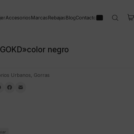
jer
Accesorios
Marcas
Rebajas
Blog
Contacto
GOKD»color negro
rios Urbanos
,
Gorras
piar