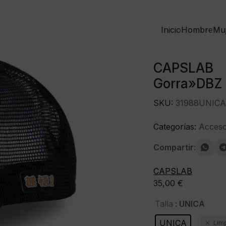
Inicio
Hombre
Mu
CAPSLAB
Gorra»DBZ 
SKU:
31988UNICA
Categorías:
Acceso
Compartir:
CAPSLAB
35,00
€
: UNICA
Talla
UNICA
Lim