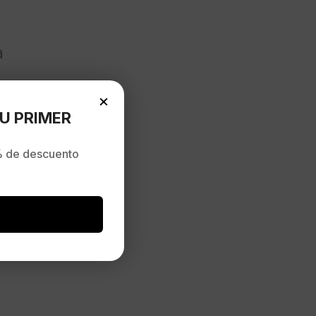
a
×
U PRIMER
 de descuento