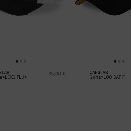
SLAB
CAPSLAB
35,00
€
ra»LCK3 FLU»
Gorra»LOO DAF1″