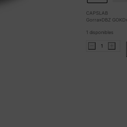
CAPSLAB
Gorra»DBZ GOKD»
1 disponibles
-
+
CAPSLABGorra"
GOKD"color
negro
cantidad