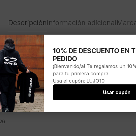
Descripción
Información adicional
Marc
10% DE DESCUENTO EN T
D»color negro
PEDIDO
¡Bienvenido/a! Te regalamos un
10%
para tu primera compra.
Usa el cupón:
LUJO10
Usar cupón
B
OKD
26