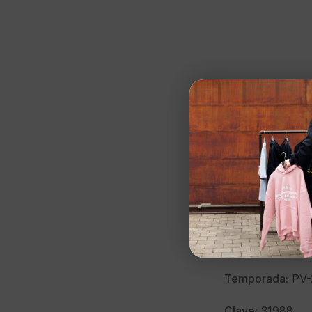
CAPSLAB
Gorra»DBZ GOK
Talla:
UNICA
Color:
NEGRO
Marca:
CAPSLA
Modelo:
DBZ G
Temporada:
PV-
Clave:
31988