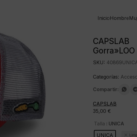
Inicio
Hombre
Mu
CAPSLAB
Gorra»LOO
SKU:
40869UNIC
Categorías:
Acceso
Compartir:
CAPSLAB
35,00
€
: UNICA
Talla
UNICA
Lim