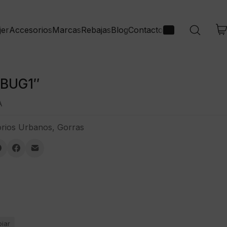
jer
Accesorios
Marcas
Rebajas
Blog
Contacto
 BUG1″
A
rios Urbanos
,
Gorras
piar