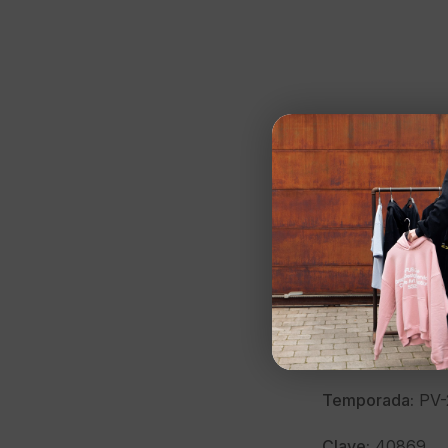
CAPSLAB
Gorra»LOO BUG
Talla:
UNICA
Color:
UNICO
Marca:
CAPSLA
Modelo:
LOO B
Temporada:
PV-
Clave:
40869