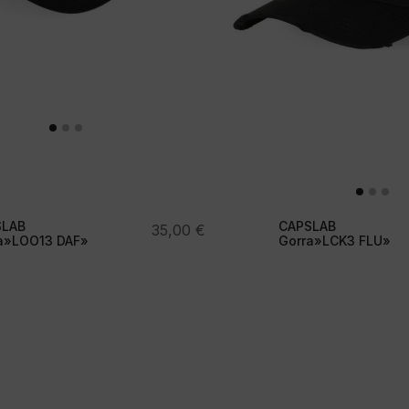
SLAB
CAPSLAB
35,00
€
a»LOO13 DAF»
Gorra»LCK3 FLU»