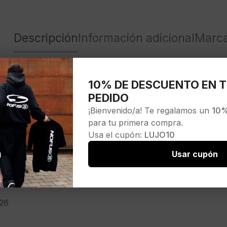
Descripción
Información adicional
Marc
10% DE DESCUENTO EN T
1″
PEDIDO
¡Bienvenido/a! Te regalamos un
10%
para tu primera compra.
Usa el cupón:
LUJO10
Usar cupón
B
UG1
26