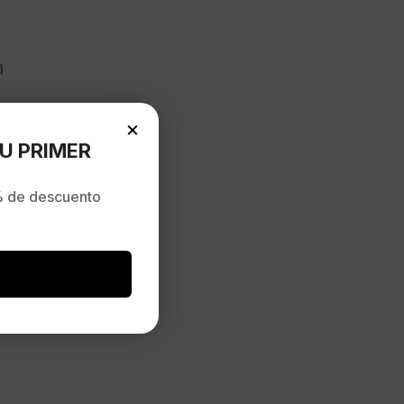
a
×
U PRIMER
 de descuento