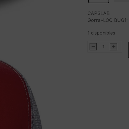
CAPSLAB
Gorra»LOO BUG1″
1 disponibles
-
+
CAPSLABGorra"
BUG1"
cantidad