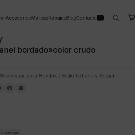
jer
Accesorios
Marcas
Rebajas
Blog
Contacto
Y
anel bordado»color crudo
Streetwear para Hombre | Estilo Urbano y Actual
Limpiar