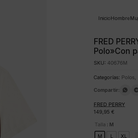
Inicio
Hombre
Mu
FRED PERR
Polo»Con p
SKU:
40676M
Categorías:
Polos
,
Compartir:
FRED PERRY
149,95
€
: M
Talla
M
L
XL