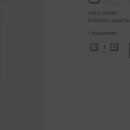
FRED PERRY
Polo»Con panel b
1 disponibles
-
+
FRED
PERRYPolo"Con
panel
bordado"color
crudo
cantidad