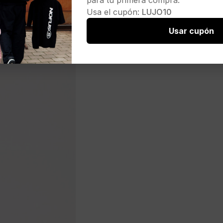
para tu primera compra.
Usa el cupón:
LUJO10
Usar cupón